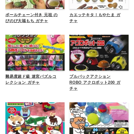
ボールチェーン付き 元祖 の
カエッテキタ！もやたま ガ
びのび大福もち ガチャ
チャ
難易度超ド級 迷宮パズルコ
プルバックアクション
レクション ガチャ
ROBO アクロボット200 ガ
チャ