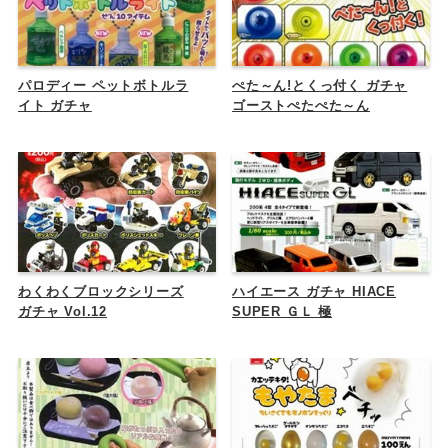
パロディー ペットボトルラ
ぺた～ん!とくっ付く ガチャ
イト ガチャ
ゴーストぺたぺた～ん
わくわくブロックシリーズ
ハイエース ガチャ HIACE
ガチャ Vol.12
SUPER ＧＬ 極