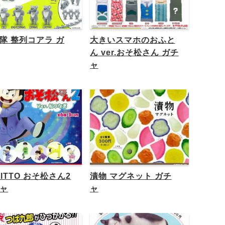
隊 整列コアラ ガ
大きいスマホのおふと
ん ver.おそ松さん ガチ
ャ
TITTO おそ松さん2
漬物 マグネット ガチ
ャ
ャ