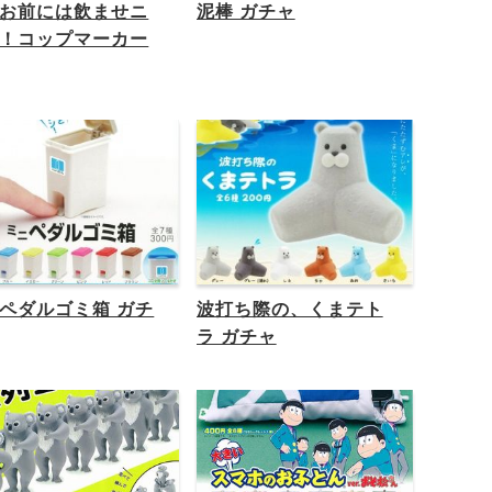
お前には飲ませニ
泥棒 ガチャ
！コップマーカー
ペダルゴミ箱 ガチ
波打ち際の、くまテト
ラ ガチャ