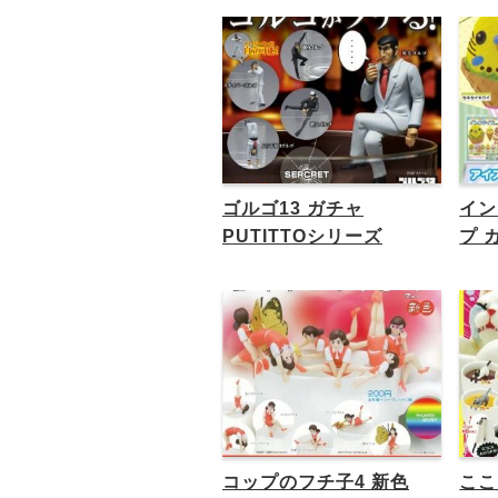
ゴルゴ13 ガチャ
イン
PUTITTOシリーズ
プ 
コップのフチ子4 新色
ここ