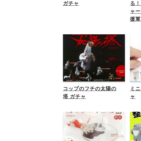
ガチャ
る！
ャー
援軍
コップのフチの太陽の
ミニ
塔 ガチャ
ャ