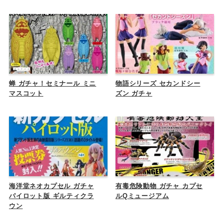
蝉 ガチャ！セミナール ミニ
物語シリーズ セカンドシー
マスコット
ズン ガチャ
海洋堂ネオカプセル ガチャ
有毒危険動物 ガチャ カプセ
パイロット版 ギルティクラ
ルQミュージアム
ウン