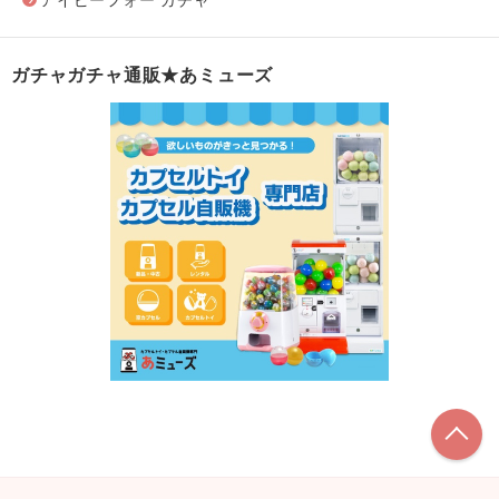
アイピーフォー ガチャ
ガチャガチャ通販★あミューズ
こ