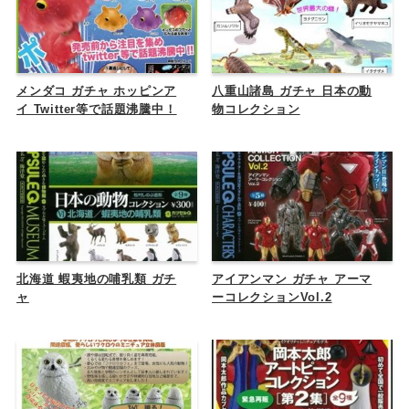
メンダコ ガチャ ホッピンア
八重山諸島 ガチャ 日本の動
イ Twitter等で話題沸騰中！
物コレクション
北海道 蝦夷地の哺乳類 ガチ
アイアンマン ガチャ アーマ
ャ
ーコレクションVol.2