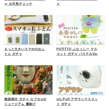
ャ お天気チェック
ャ
もっと大きいスマホのおふ
PUTITTO ふなっしー マス
とん ガチャ
コット ガチャ パステルVer
能面根付 ガチャ カプセルQ
ntc.Puff アザラシマスコッ
ミュージアム 魔除け
ト ガチャ