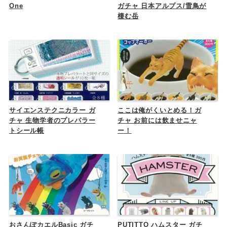
One
ガチャ 日本アルプス/雷鳥が
棲む岳
サイエンステクニカラー ガ
ここは俺がくいとめる！ガ
チャ 生物学者のプレパラー
チャ お前には飲ませニャ
トシール帳
ー！
おさんぽカエルBasic ガチ
PUTITTO ハムスター ガチ