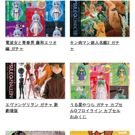
電波女と青春男 藤和エリオ
キン肉マン超人名鑑2 ガチ
編 ガチャ
ャ
エヴァンゲリヲン ガチャ 新
うる星やつら ガチャ カプセ
劇場版
ルQフロイライン カプセル
おみくじ