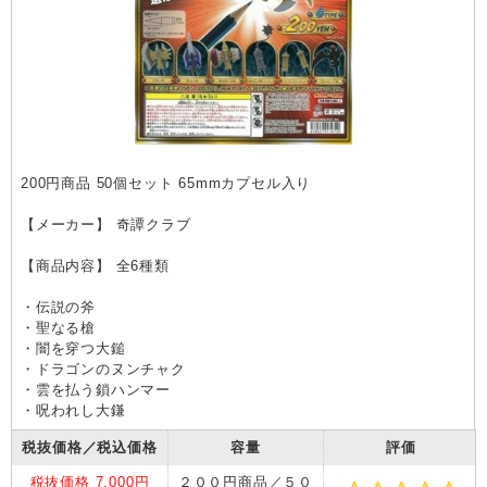
200円商品 50個セット 65mmカプセル入り
【メーカー】 奇譚クラブ
【商品内容】 全6種類
・伝説の斧
・聖なる槍
・闇を穿つ大鎚
・ドラゴンのヌンチャク
・雲を払う鎖ハンマー
・呪われし大鎌
税抜価格／税込価格
容量
評価
税抜価格 7,000円
２００円商品／５０