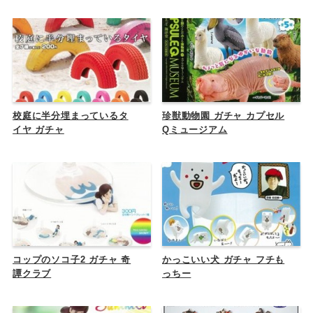
校庭に半分埋まっているタ
珍獣動物園 ガチャ カプセル
イヤ ガチャ
Qミュージアム
コップのソコ子2 ガチャ 奇
かっこいい犬 ガチャ フチも
譚クラブ
っちー