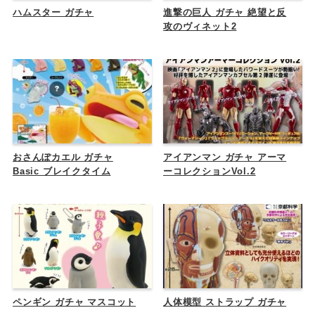
ハムスター ガチャ
進撃の巨人 ガチャ 絶望と反
攻のヴィネット2
おさんぽカエル ガチャ
アイアンマン ガチャ アーマ
Basic ブレイクタイム
ーコレクションVol.2
ペンギン ガチャ マスコット
人体模型 ストラップ ガチャ