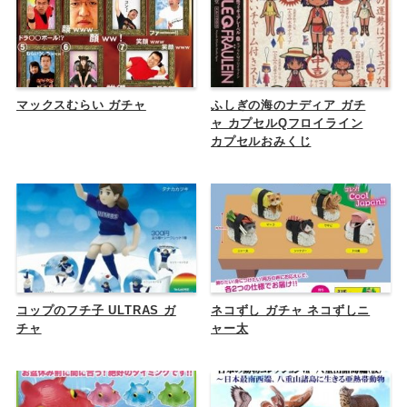
マックスむらい ガチャ
ふしぎの海のナディア ガチ
ャ カプセルQフロイライン
カプセルおみくじ
コップのフチ子 ULTRAS ガ
ネコずし ガチャ ネコずしニ
チャ
ャー太