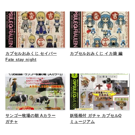
カプセルおみくじ セイバー
カプセルおみくじ イカ娘 編
Fate stay night
サンゴー牧場の朝 Aカラー
妖怪根付 ガチャ カプセルQ
ガチャ
ミュージアム