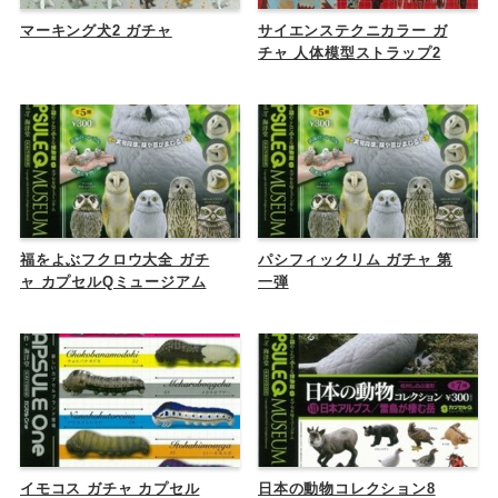
マーキング犬2 ガチャ
サイエンステクニカラー ガ
チャ 人体模型ストラップ2
福をよぶフクロウ大全 ガチ
パシフィックリム ガチャ 第
ャ カプセルQミュージアム
一弾
イモコス ガチャ カプセル
日本の動物コレクション8