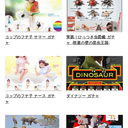
コップのフチ子 サマー ガチ
実践！ひっつき虫図鑑 ガチ
ャ
ャ -部屋の壁の昆虫王国-
コップのフチ子 ナース ガチ
ダイナソー ガチャ
ャ