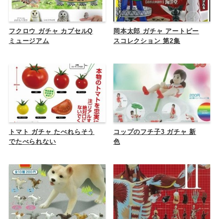
フクロウ ガチャ カプセルQ
岡本太郎 ガチャ アートピー
ミュージアム
スコレクション 第2集
トマト ガチャ たべれらそう
コップのフチ子3 ガチャ 新
でたべられない
色