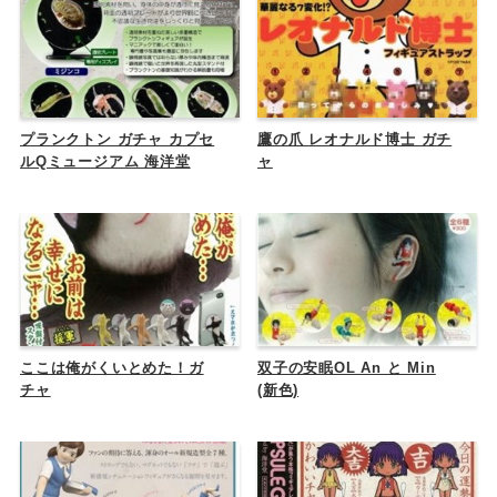
プランクトン ガチャ カプセ
鷹の爪 レオナルド博士 ガチ
ルQミュージアム 海洋堂
ャ
ここは俺がくいとめた！ガ
双子の安眠OL An と Min
チャ
(新色)