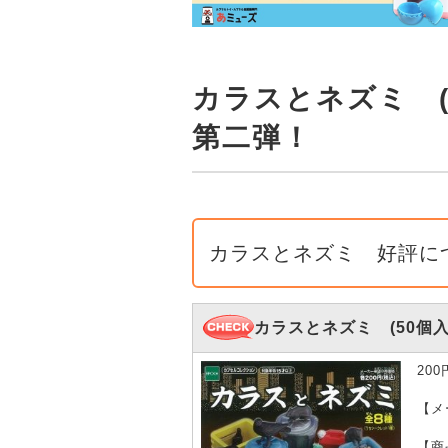
カラスとネズミ (
第二弾！
カラスとネズミ 好評に
カラスとネズミ (50個入
20
【メ
【商