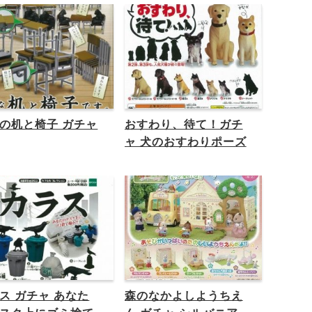
の机と椅子 ガチャ
おすわり、待て！ガチ
ャ 犬のおすわりポーズ
ス ガチャ あなた
森のなかよしようちえ