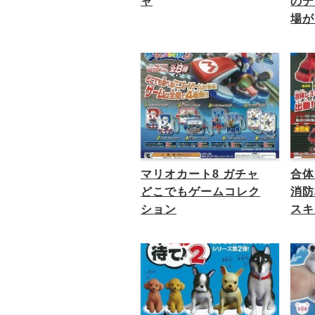
ャ
のデ
場が
マリオカート8 ガチャ
合体
どこでもゲームコレク
消防
ション
スキ