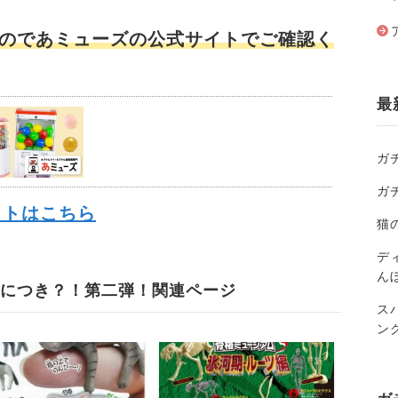
のであミューズの公式サイトでご確認く
最
ガ
ガ
イトはこちら
猫
ディ
ん
評につき？！第二弾！関連ページ
ス
ン