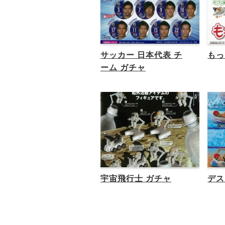
サッカー 日本代表 チ
もっ
ーム ガチャ
宇宙飛行士 ガチャ
デス