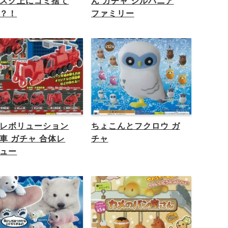
スク上にゴミ捨て
ん ガチャ シルバニア
？！
ファミリー
レボリューション
ちょこんとフクロウ ガ
車 ガチャ 合体レ
チャ
ュー