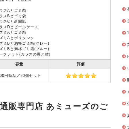
ラスAとゴミ箱
ラスBとゴミ袋
ラスCと新聞紙
ラスDとビールケース
ズミAとゴミ箱
ズミAとポリタンク
ズミBと満杯ゴミ箱(グレー)
ズミBと満杯ゴミ箱(ブルー)
ークレット(カラスの巣と雛)
容量
評価
200円商品／50個セット
安通販専門店 あミューズのご