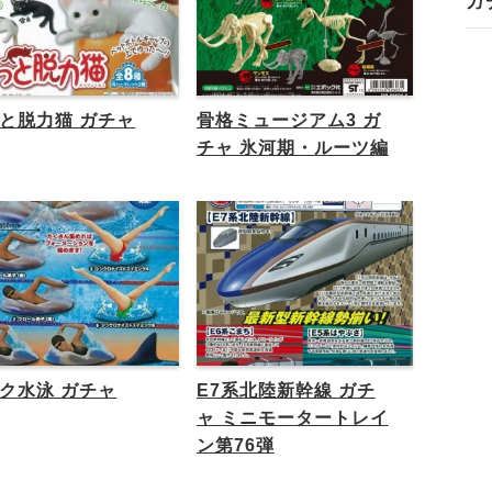
ガ
と脱力猫 ガチャ
骨格ミュージアム3 ガ
チャ 氷河期・ルーツ編
ク水泳 ガチャ
E7系北陸新幹線 ガチ
ャ ミニモータートレイ
ン第76弾