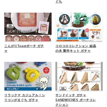
ぐち
こんがりToastポーチ ガチ
コロコロコレクション 結晶
ャ
の木 製作キット ガチャ
リラックマ カジュアル！シ
サンドイッチ ガチャ
リコンがまぐち ガチャ
SANDWICHES ポーチコレ
クション