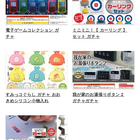
電子ゲームコレクション ガ
ミニミニ！【 カーリング 】
チャ
セット ガチャ
すみっコぐらし ガチャ おお
我が家のお湯張りボタン２
きめシリコン小物入れ
ガチャガチャ