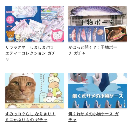
リラックマ しましまバラ
がばっと開く？！干物ポー
エティーコレクション ガチ
チ ガチャ
ャ
すみっコぐらし なりきり！
餌くれサメの小物ケース ガ
ミニかぶりもの ガチャ
チャ