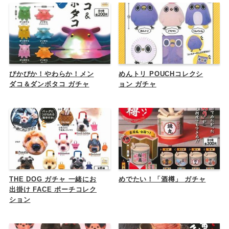
ぴかぴか！やわらか！メン
めんトリ POUCHコレクシ
ダコ＆ダンボタコ ガチャ
ョン ガチャ
THE DOG ガチャ 一緒にお
めでたい！「酒樽」 ガチャ
出掛け FACE ポーチコレク
ション