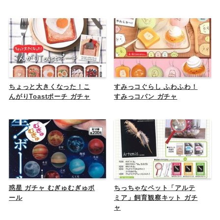
ちょっと大きくなった！こ
すみっコぐらし ふわふわ！
んがりToastポーチ ガチャ
すみっコパン ガチャ
惑星 ガチャ むぎゅむぎゅボ
ちっちゃなペット「アルテ
ール
ミア」飼育観察キット ガチ
ャ