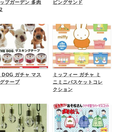
ップガーデン 多肉
ビングサンド
2
E DOG ガチャ マス
ミッフィー ガチャ ミ
グテープ
ニミニバスケットコレ
クション