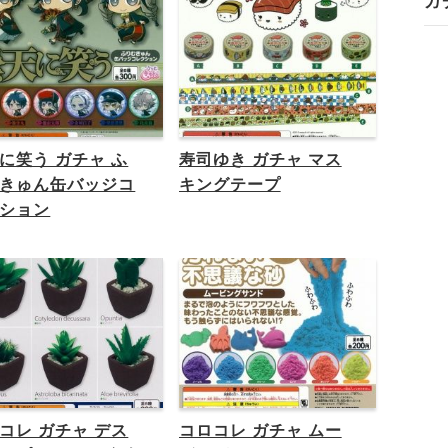
ガ
に笑う ガチャ ふ
寿司ゆき ガチャ マス
きゅん缶バッジコ
キングテープ
ション
コレ ガチャ デス
コロコレ ガチャ ムー