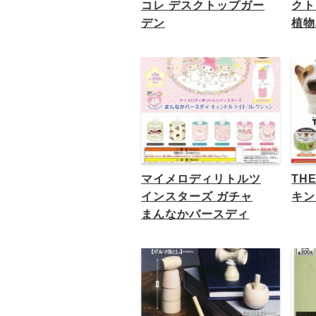
コレ デスクトップガー
クト
デン
植物
マイメロディリトルツ
TH
インスターズ ガチャ
キン
まんなかバースディ