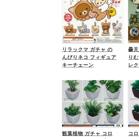
リラックマ ガチャ の
曇天
んびりネコ フィギュア
りむ
キーチェーン
レク
観葉植物 ガチャ コロ
コロ