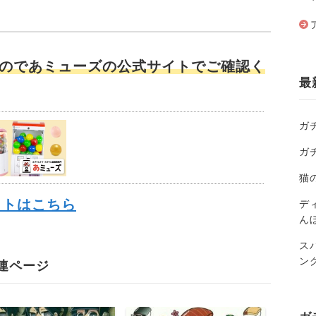
のであミューズの公式サイトでご確認く
最
ガ
ガ
猫
イトはこちら
ディ
ん
ス
ン
連ページ