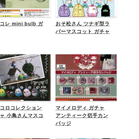
レ mini bulb ガ
おそ松さん ツナギ型ラ
バーマスコット ガチャ
コロコレクション
マイメロディ ガチャ
ャ 小鳥さんマスコ
アンティーク切手カン
バッジ