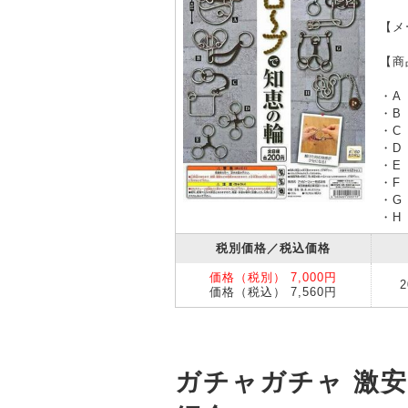
【メ
【商
・A
・B
・C
・D
・E
・F
・G
・H
税別価格／税込価格
価格（税別） 7,000円
価格（税込） 7,560円
ガチャガチャ 激