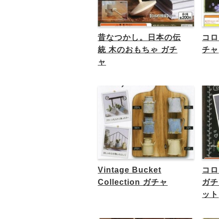
昔なつかし。日本の伝
コロコ
統 木のおもちゃ ガチ
チャ
ャ
Vintage Bucket
コロ
Collection ガチャ
ガチ
ット