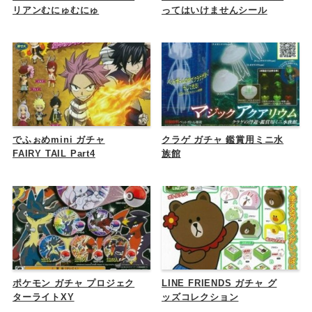
リアンむにゅむにゅ
ってはいけませんシール
でふぉめmini ガチャ
クラゲ ガチャ 鑑賞用ミニ水
FAIRY TAIL Part4
族館
ポケモン ガチャ プロジェク
LINE FRIENDS ガチャ グ
ターライトXY
ッズコレクション