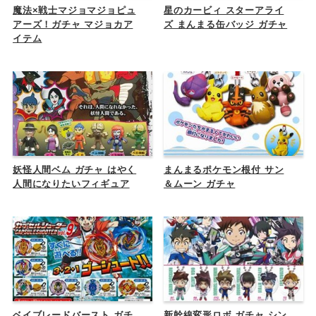
魔法×戦士マジョマジョピュ
星のカービィ スターアライ
アーズ！ガチャ マジョカア
ズ まんまる缶バッジ ガチャ
イテム
妖怪人間ベム ガチャ はやく
まんまるポケモン根付 サン
人間になりたいフィギュア
＆ムーン ガチャ
ベイブレードバースト ガチ
新幹線変形ロボ ガチャ シン