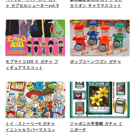
ャ カプセルシューターvol.9
カリオン キャラマスコット
モブサイコ100 Ⅱ ガチャ フ
ポップコーンワゴン ガチャ
ィギュアマスコット
トイ・ストーリー4 ガチャ
ジャポニカ学習帳 ガチャ ミ
イニシャルラバーマスコッ
ニポーチ