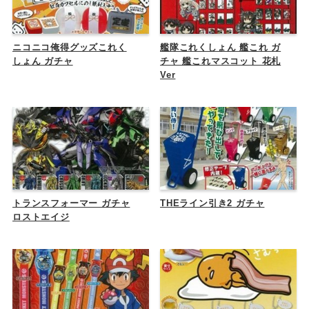
ニコニコ俺得グッズこれく
艦隊これくしょん 艦これ ガ
しょん ガチャ
チャ 艦これマスコット 花札
Ver
トランスフォーマー ガチャ
THEライン引き2 ガチャ
ロストエイジ