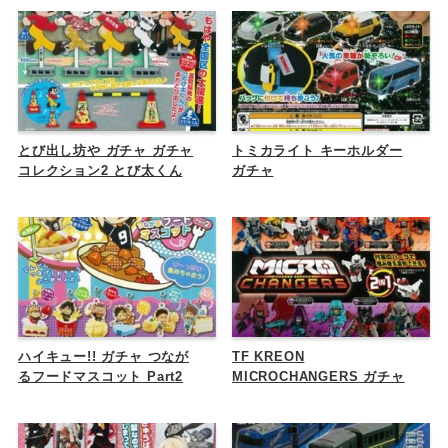
とび出し坊や ガチャ ガチャ
トミカライト キーホルダー
コレクション2 とび太くん
ガチャ
ハイキュー!! ガチャ つなが
TF KREON
るフードマスコット Part2
MICROCHANGERS ガチャ