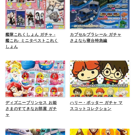
艦隊これくしょん ガチャ -
カプセルプラレール ガチャ
艦これ- ミニタペストこれく
さよなら寝台特急編
しょん
ディズニープリンセス お姫
ハリー・ポッター ガチャ マ
さまのすてきなお部屋 ガチ
スコットコレクション
ャ