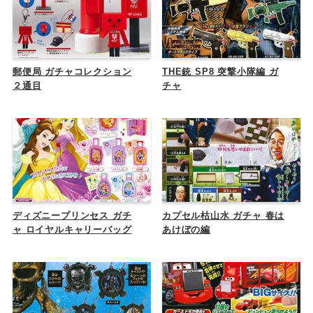
郵便局 ガチャコレクション
THE銃 SP8 突撃小隊編 ガ
２通目
チャ
ディズニープリンセス ガチ
カプセル枯山水 ガチャ 春は
ャ ロイヤルキャリーバッグ
あけぼの編