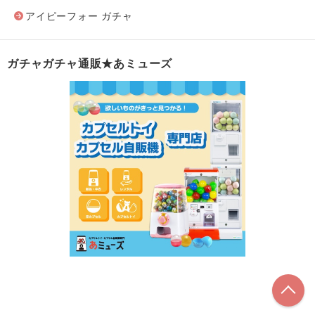
アイピーフォー ガチャ
ガチャガチャ通販★あミューズ
こ