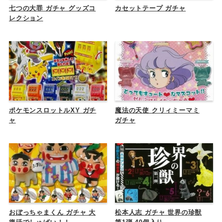
七つの大罪 ガチャ グッズコ
カセットテープ ガチャ
レクション
ポケモンスロットルXY ガチ
魔法の天使 クリィミーマミ
ャ
ガチャ
おぼっちゃまくん ガチャ 大
松本人志 ガチャ 世界の珍獣