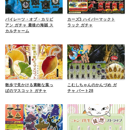
パイレーツ・オブ・カリビ
カーズ3 ハイパーマックト
アン ガチャ 最後の海賊 ス
ラック ガチャ
カルチャーム
散歩で見かける素敵な葉っ
こむしちゃんのかんづめ ガ
ぱのマスコット ガチャ
チャ パート28