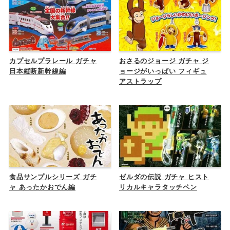
カプセルプラレール ガチャ
おさるのジョージ ガチャ ジ
日本縦断新幹線編
ョージがいっぱい フィギュ
アストラップ
食品サンプルシリーズ ガチ
ゼルダの伝説 ガチャ ヒスト
ャ あったかおでん編
リカルキャラタッチペン