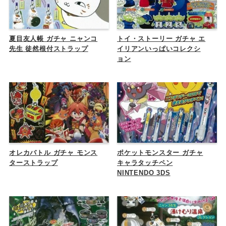
夏目友人帳 ガチャ ニャンコ
トイ・ストーリー ガチャ エ
先生 徒然根付ストラップ
イリアンいっぱいコレクシ
ョン
オレカバトル ガチャ モンス
ポケットモンスター ガチャ
ターストラップ
キャラタッチペン
NINTENDO 3DS