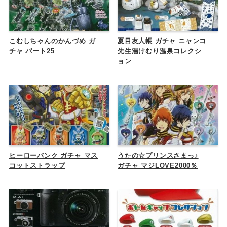
こむしちゃんのかんづめ ガ
夏目友人帳 ガチャ ニャンコ
チャ パート25
先生湯けむり温泉コレクシ
ョン
ヒーローバンク ガチャ マス
うたの☆プリンスさまっ♪
コットストラップ
ガチャ マジLOVE2000％