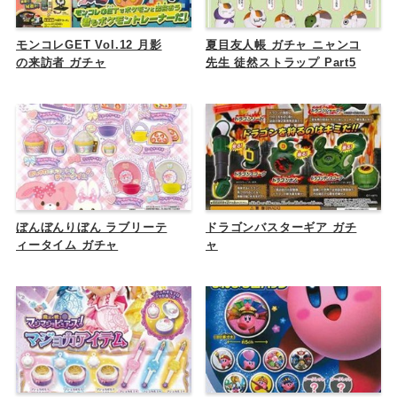
モンコレGET Vol.12 月影
夏目友人帳 ガチャ ニャンコ
の来訪者 ガチャ
先生 徒然ストラップ Part5
ぼんぼんりぼん ラブリーテ
ドラゴンバスターギア ガチ
ィータイム ガチャ
ャ