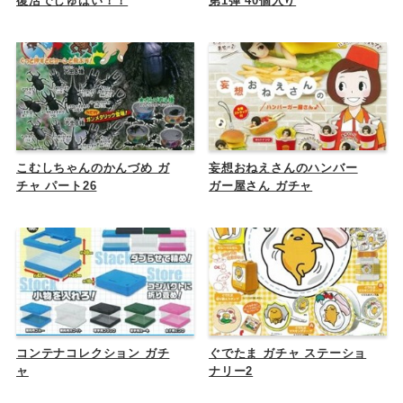
復活でしゅばい！！
第1弾 40個入り
こむしちゃんのかんづめ ガ
妄想おねえさんのハンバー
チャ パート26
ガー屋さん ガチャ
コンテナコレクション ガチ
ぐでたま ガチャ ステーショ
ャ
ナリー2