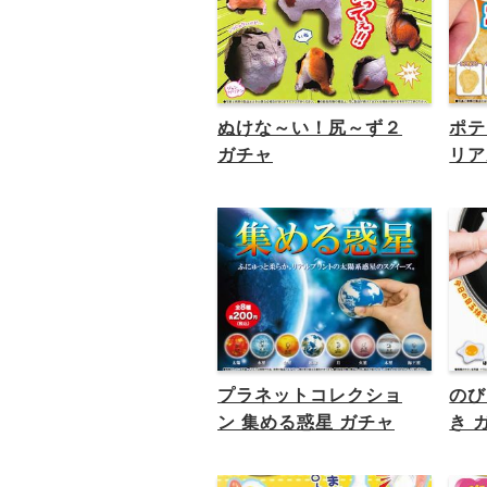
ぬけな～い！尻～ず２
ポテ
ガチャ
リア
プラネットコレクショ
のび
ン 集める惑星 ガチャ
き 