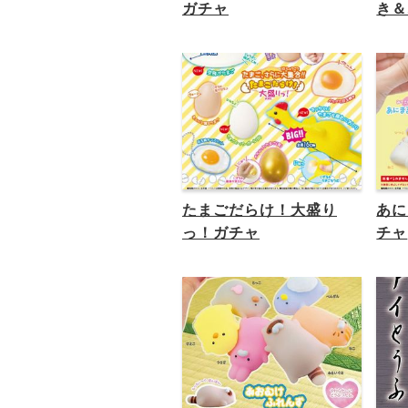
ガチャ
き＆
たまごだらけ！大盛り
あに
っ！ガチャ
チャ