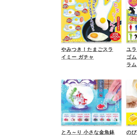
やみつき！たまごスラ
ユラ
イミー ガチャ
ゴム
ラム
とろ～り 小さな金魚鉢
のび