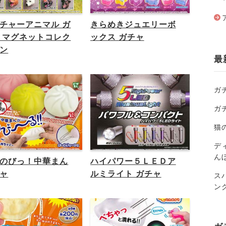
チャーアニマル ガ
きらめきジュエリーボ
 マグネットコレク
ックス ガチャ
ン
最
ガ
ガ
猫
ディ
ん
のびっ！中華まん
ハイパワー５ＬＥＤア
ャ
ルミライト ガチャ
ス
ン