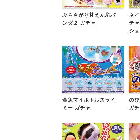
ぶらさがり甘えん坊パ
ネイ
ンダ２ ガチャ
チャ
ショ
金魚マイボトルスライ
のび
ミー ガチャ
ガチ