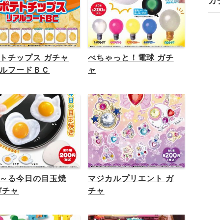
ガ
トチップス ガチャ
べちゃっと！電球 ガチ
ルフードＢＣ
ャ
～る今日の目玉焼
マジカルプリエント ガ
ガチャ
チャ