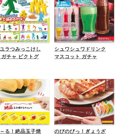
ユラつみっこけし
シュワシュワドリンク
 ガチャ ピクトグ
マスコット ガチャ
～る！絶品玉子焼
のびのびっ！ぎょうざ