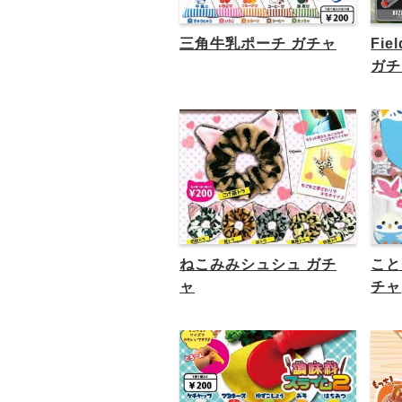
三角牛乳ポーチ ガチャ
Fiel
ガチ
ねこみみシュシュ ガチ
こと
ャ
チャ