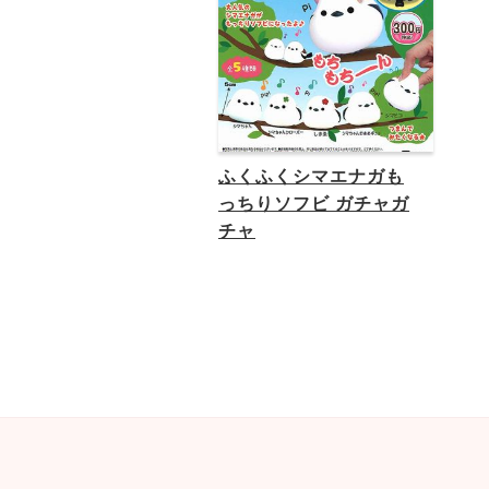
ふくふくシマエナガも
っちりソフビ ガチャガ
チャ