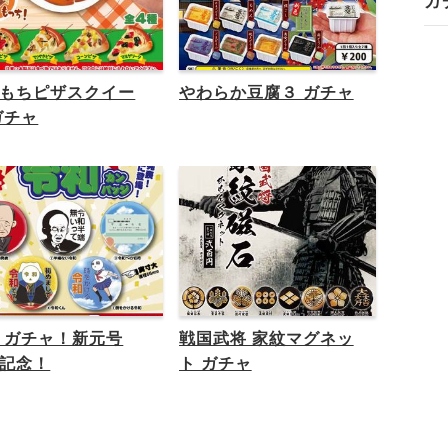
ガ
もちピザスクイー
やわらか豆腐３ ガチャ
ガチャ
 ガチャ！新元号
戦国武将 家紋マグネッ
記念！
ト ガチャ