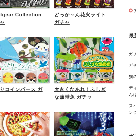
dgear Collection
どっか～ん花火ライト
ャ
ガチャ
最
ガ
ガ
猫
ディ
りコインパース ガ
大きくなあれ！ふしぎ
ん
な熱帯魚 ガチャ
ス
ン