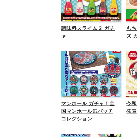
調味料スライム２ ガチ
もち
ャ
ズ 
マンホール ガチャ！全
令和
国マンホール缶バッチ
発表
コレクション