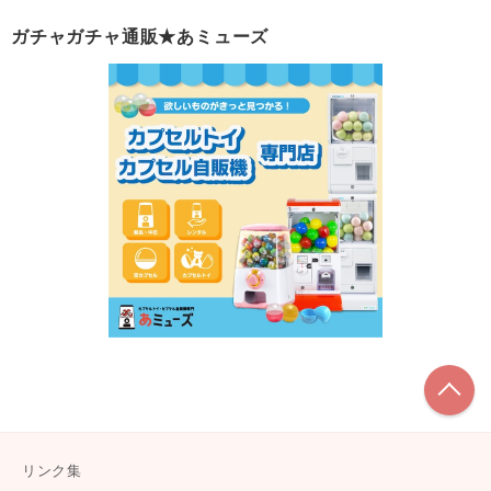
ガチャガチャ通販★あミューズ
こ
リンク集