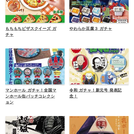
もちもちピザスクイーズ ガ
やわらか豆腐３ ガチャ
チャ
マンホール ガチャ！全国マ
令和 ガチャ！新元号 発表記
ンホール缶バッチコレクシ
念！
ョン