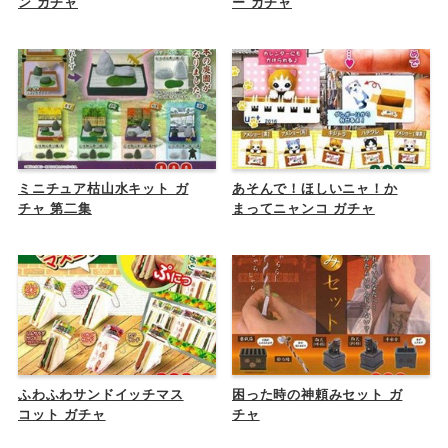
ン ガチャ
ー ガチャ
ミニチュア枯山水キット ガ
あそんで！ほしいニャ！か
チャ 第二集
まってニャンコ ガチャ
ふわふわサンドイッチマス
困った時の神頼みセット ガ
コット ガチャ
チャ