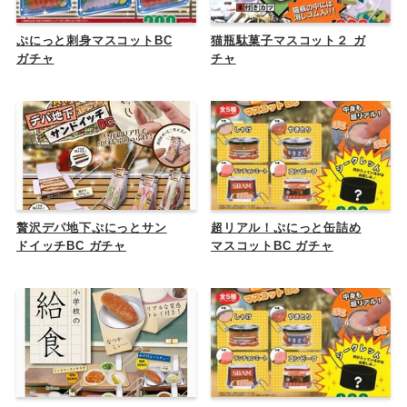
ぷにっと刺身マスコットBC
猫瓶駄菓子マスコット２ ガ
ガチャ
チャ
贅沢デパ地下ぷにっとサン
超リアル！ぷにっと缶詰め
ドイッチBC ガチャ
マスコットBC ガチャ