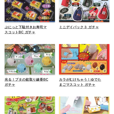
ぷにっと下駄付きお寿司マ
ミニデイパック３ ガチャ
スコットBC ガチャ
光る！ブタの蚊取り線香BC
カラがむけちゃう！ゆでた
ガチャ
まごマスコット ガチャ