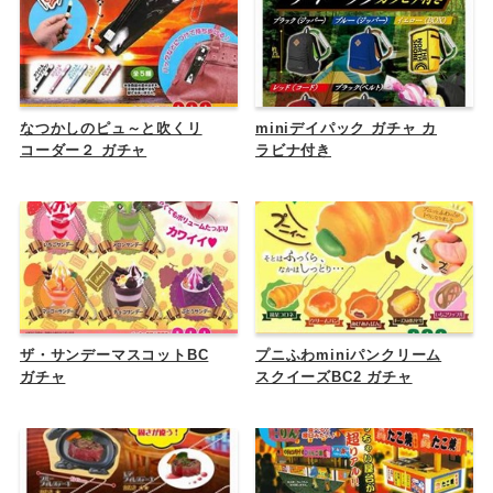
なつかしのピュ～と吹くリ
miniデイパック ガチャ カ
コーダー２ ガチャ
ラビナ付き
ザ・サンデーマスコットBC
プニふわminiパンクリーム
ガチャ
スクイーズBC2 ガチャ