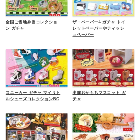
全国ご当地弁当コレクショ
ザ・ペーパー4 ガチャ トイ
ン ガチャ
レットペーパーやティッシ
ュペーパー
スニーカー ガチャ マイリト
出前おかもちマスコット ガ
ルシューズコレクションBC
チャ