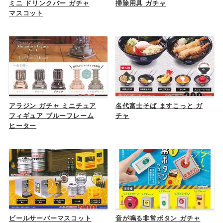
ミニ ドリンクバー ガチャ
掃除用具 ガチャ
マスコット
アラジン ガチャ ミニチュア
名代富士そば ますこっと ガ
フィギュア ブルーフレーム
チャ
ヒーター
ビールサーバーマスコット
音が鳴る非常ボタン ガチャ