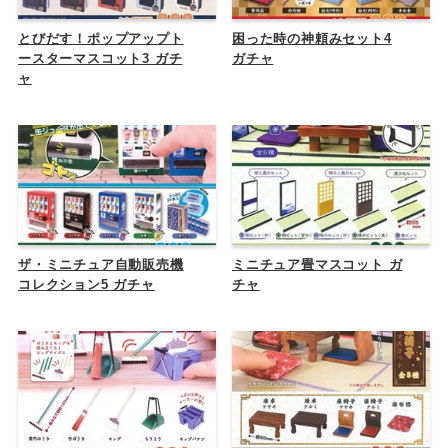
とびだす！ポップアップト
困った時の神頼みセット4
ースターマスコット3 ガチ
ガチャ
ャ
ザ・ミニチュア自動販売機
ミニチュア畳マスコット ガ
コレクション5 ガチャ
チャ