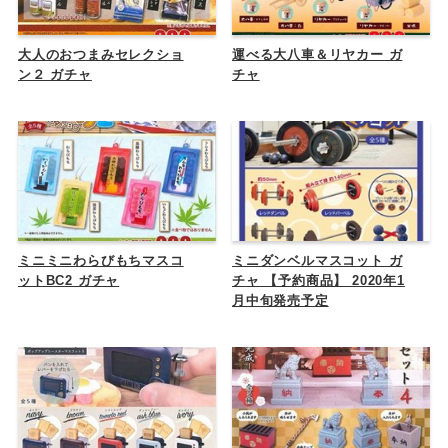
大人のおつまみセレクショ
運べる大八車＆リヤカー ガ
ン２ ガチャ
チャ
ミニミニわらびもちマスコ
ミニダンベルマスコット ガ
ットBC2 ガチャ
チャ 【予約商品】 2020年1
月中旬発売予定