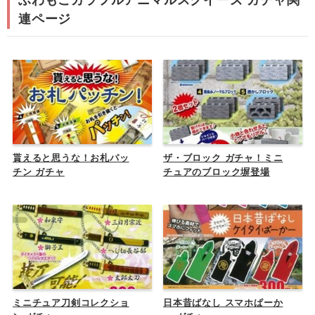
ふわもこカラフルアニマルスクイーズ ガチャ関
連ページ
貰えると思うな！お札パッ
ザ・ブロック ガチャ！ミニ
チン ガチャ
チュアのブロック塀登場
ミニチュア刀剣コレクショ
日本昔ばなし スマホぱーか