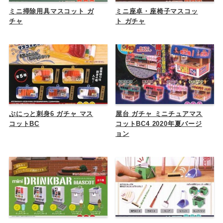
ミニ掃除用具マスコット ガ
ミニ座卓・座椅子マスコッ
チャ
ト ガチャ
ぷにっと刺身6 ガチャ マス
屋台 ガチャ ミニチュアマス
コットBC
コットBC4 2020年夏バージ
ョン