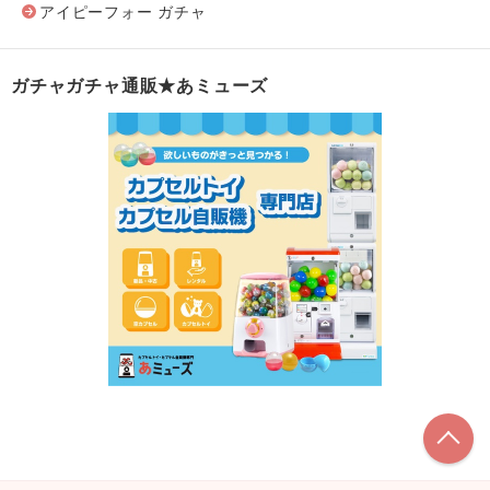
アイピーフォー ガチャ
ガチャガチャ通販★あミューズ
こ