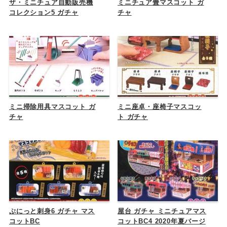
ザ・ミニチュア自動販売機
ミニチュア畳マスコット ガ
コレクション5 ガチャ
チャ
ミニ掃除用具マスコット ガ
ミニ座卓・座椅子マスコッ
チャ
ト ガチャ
ぷにっと刺身6 ガチャ マス
屋台 ガチャ ミニチュアマス
コットBC
コットBC4 2020年夏バージ