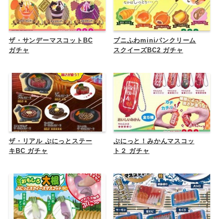
ザ・サンデーマスコットBC
プニふわminiパンクリーム
ガチャ
スクイーズBC2 ガチャ
ザ・リアル ぷにっとステー
ぷにっと！みかんマスコッ
キBC ガチャ
ト２ ガチャ