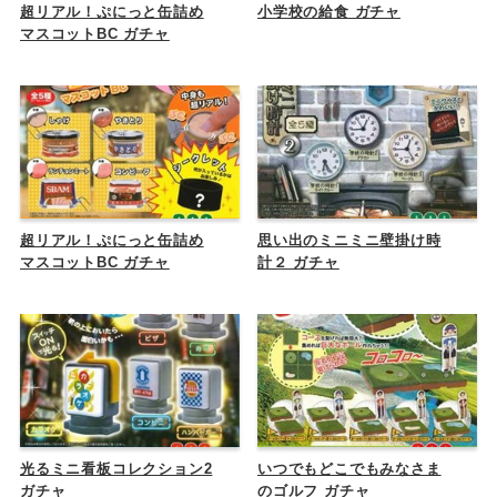
超リアル！ぷにっと缶詰め
小学校の給食 ガチャ
マスコットBC ガチャ
超リアル！ぷにっと缶詰め
思い出のミニミニ壁掛け時
マスコットBC ガチャ
計２ ガチャ
光るミニ看板コレクション2
いつでもどこでもみなさま
ガチャ
のゴルフ ガチャ