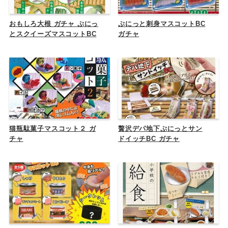
おもしろ大根 ガチャ ぷにっ
ぷにっと刺身マスコットBC
とスクイーズマスコットBC
ガチャ
猫瓶駄菓子マスコット２ ガ
贅沢デパ地下ぷにっとサン
チャ
ドイッチBC ガチャ