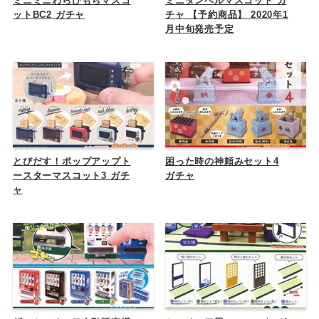
ミニミニわらびもちマスコ
ミニダンベルマスコット ガ
ットBC2 ガチャ
チャ 【予約商品】 2020年1
月中旬発売予定
とびだす！ポップアップト
困った時の神頼みセット4
ースターマスコット3 ガチ
ガチャ
ャ