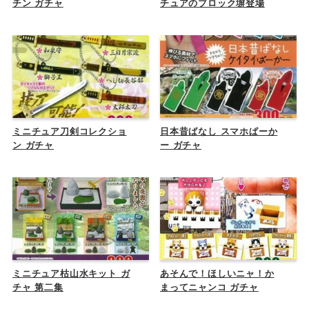
チン ガチャ
チュアのブロック塀登場
ミニチュア刀剣コレクショ
日本昔ばなし スマホぱーか
ン ガチャ
ー ガチャ
ミニチュア枯山水キット ガ
あそんで！ほしいニャ！か
チャ 第二集
まってニャンコ ガチャ