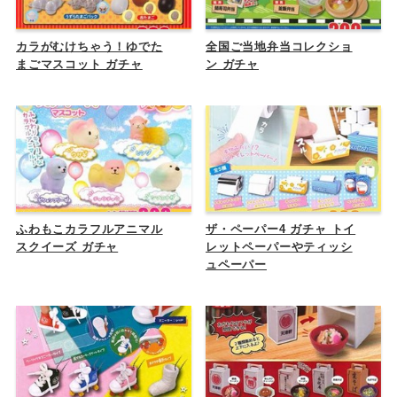
カラがむけちゃう！ゆでた
全国ご当地弁当コレクショ
まごマスコット ガチャ
ン ガチャ
ふわもこカラフルアニマル
ザ・ペーパー4 ガチャ トイ
スクイーズ ガチャ
レットペーパーやティッシ
ュペーパー