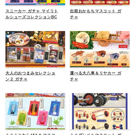
スニーカー ガチャ マイリト
出前おかもちマスコット ガ
ルシューズコレクションBC
チャ
大人のおつまみセレクショ
運べる大八車＆リヤカー ガ
ン２ ガチャ
チャ