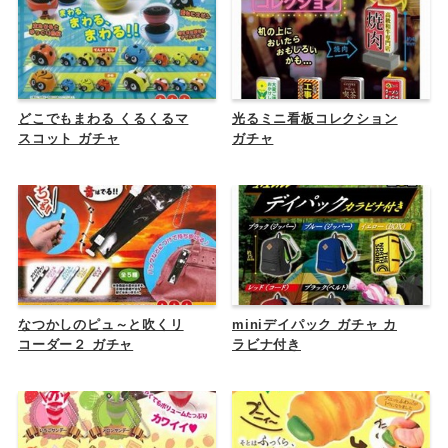
どこでもまわる くるくるマ
光るミニ看板コレクション
スコット ガチャ
ガチャ
なつかしのピュ～と吹くリ
miniデイパック ガチャ カ
コーダー２ ガチャ
ラビナ付き