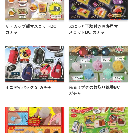
ザ・カップ麺マスコットBC
ぷにっと下駄付きお寿司マ
ガチャ
スコットBC ガチャ
ミニデイパック３ ガチャ
光る！ブタの蚊取り線香BC
ガチャ