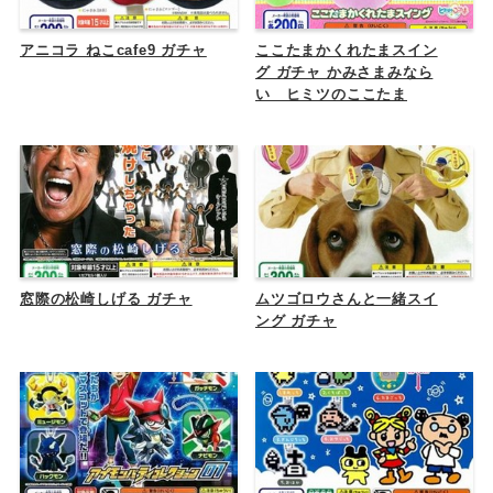
アニコラ ねこcafe9 ガチャ
ここたまかくれたまスイン
グ ガチャ かみさまみなら
い ヒミツのここたま
窓際の松崎しげる ガチャ
ムツゴロウさんと一緒スイ
ング ガチャ