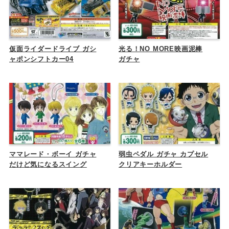
仮面ライダードライブ ガシ
光る！NO MORE映画泥棒
ャポンシフトカー04
ガチャ
ママレード・ボーイ ガチャ
弱虫ペダル ガチャ カプセル
だけど気になるスイング
クリアキーホルダー