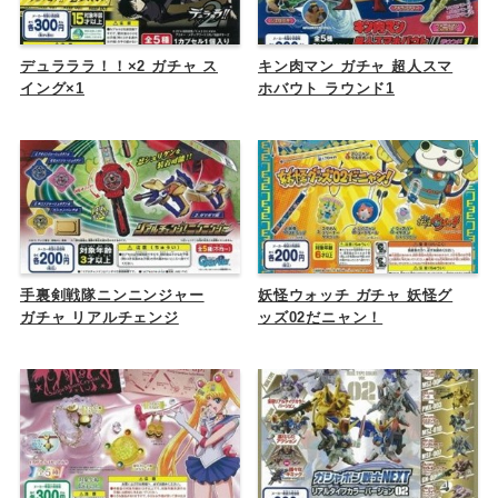
デュラララ！！×2 ガチャ ス
キン肉マン ガチャ 超人スマ
イング×1
ホバウト ラウンド1
手裏剣戦隊ニンニンジャー
妖怪ウォッチ ガチャ 妖怪グ
ガチャ リアルチェンジ
ッズ02だニャン！