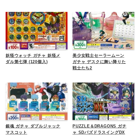
妖怪ウォッチ ガチャ 妖怪メ
美少女戦士セーラームーン
ダル第七弾 (120個入)
ガチャ デスクに舞い降りた
戦士たち2
銀魂 ガチャ ダブルジャック
PUZZLE＆DRAGONS ガチ
マスコット
ャ SDパズドラスイングDX