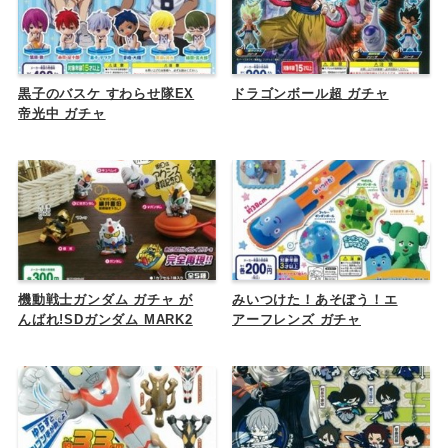
黒子のバスケ すわらせ隊EX
ドラゴンボール超 ガチャ
帝光中 ガチャ
機動戦士ガンダム ガチャ が
みいつけた！あそぼう！エ
んばれ!SDガンダム MARK2
アーフレンズ ガチャ