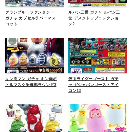
グランブルーファンタジー
ルパン三世 ガチャ ルパン三
ガチャ カプセルラバーマス
世 デスクトップコレクショ
コット
ン2
キン肉マン ガチャ キン肉ボ
仮面ライダーゴースト ガチ
トルマスク争奪戦ラウンド3
ャ ガシャポンゴーストアイ
コン13