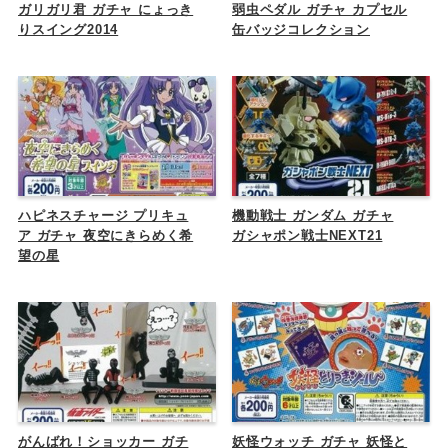
ガリガリ君 ガチャ にょっき
弱虫ペダル ガチャ カプセル
りスイング2014
缶バッジコレクション
ハピネスチャージ プリキュ
機動戦士 ガンダム ガチャ
ア ガチャ 夜空にきらめく希
ガシャポン戦士NEXT21
望の星
がんばれ！ショッカー ガチ
妖怪ウォッチ ガチャ 妖怪と