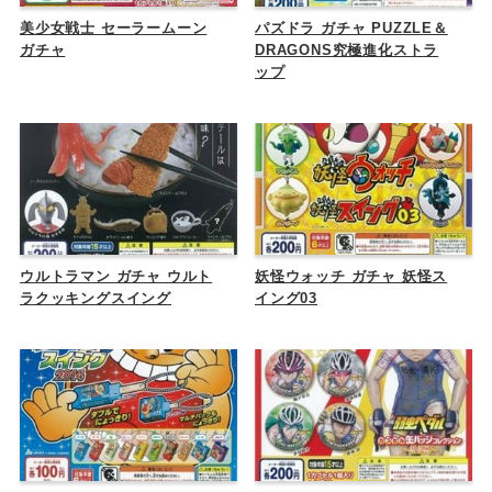
美少女戦士 セーラームーン
パズドラ ガチャ PUZZLE＆
ガチャ
DRAGONS究極進化ストラ
ップ
ウルトラマン ガチャ ウルト
妖怪ウォッチ ガチャ 妖怪ス
ラクッキングスイング
イング03