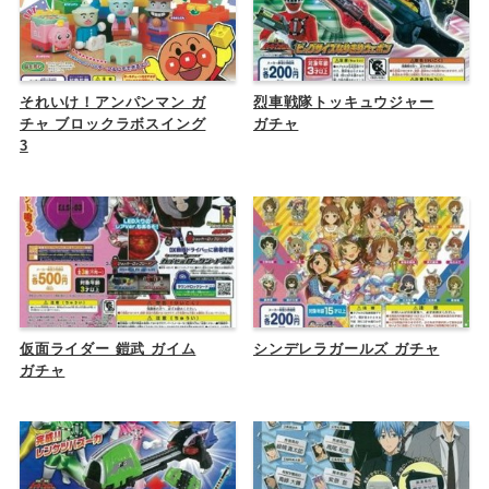
それいけ！アンパンマン ガ
烈車戦隊トッキュウジャー
チャ ブロックラボスイング
ガチャ
3
仮面ライダー 鎧武 ガイム
シンデレラガールズ ガチャ
ガチャ