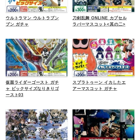
ウルトラマン ウルトラブン
刀剣乱舞 ONLINE カプセル
ブン ガチャ
ラバーマスコット<其の二>
仮面ライダーゴースト ガチ
スプラトゥーン イカしたエ
ャ ビックサイズなりきりゴ
アーマスコット ガチャ
ースト03