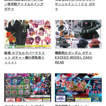
ノ咲学院アイドルスイング
サンシャイン！！０２ ガチ
ガチャ
ャ
銀魂 カプセルラバーマスコ
機動戦士ガンダム ガチャ
ット ガチャ～糖分摂取祭り
EXCEED MODEL ZAKU
ィィィ！
HEAD