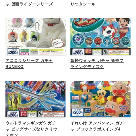
ャ 仮面ライダーシリーズ
りつきシール
アニコラシリーズ ガチャ
妖怪ウォッチ ガチャ 妖怪フ
BUNEKO
ライングディスク
ウルトラマンギンガS ガチ
それいけ アンパンマン ガチ
ャ ビッグサイズなりきりウ
ャ ブロックラボスイング4
ェポン