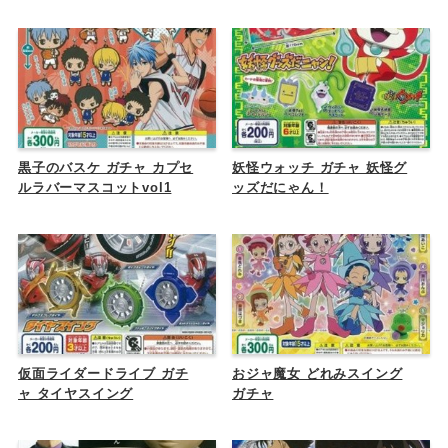
黒子のバスケ ガチャ カプセ
妖怪ウォッチ ガチャ 妖怪グ
ルラバーマスコットvol1
ッズだにゃん！
仮面ライダードライブ ガチ
おジャ魔女 どれみスイング
ャ タイヤスイング
ガチャ