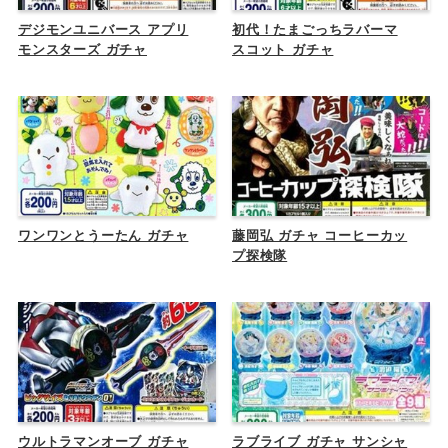
デジモンユニバース アプリ
初代！たまごっちラバーマ
モンスターズ ガチャ
スコット ガチャ
ワンワンとうーたん ガチャ
藤岡弘 ガチャ コーヒーカッ
プ探検隊
ウルトラマンオーブ ガチャ
ラブライブ ガチャ サンシャ