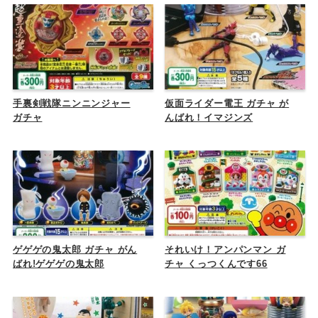
手裏剣戦隊ニンニンジャー
仮面ライダー電王 ガチャ が
ガチャ
んばれ！イマジンズ
ゲゲゲの鬼太郎 ガチャ がん
それいけ！アンパンマン ガ
ばれ!ゲゲゲの鬼太郎
チャ くっつくんです66