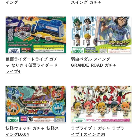
イング
スイング ガチャ
仮面ライダードライブ ガチ
弱虫ペダル スイング
ャ なりきり仮面ライダード
GRANDE ROAD ガチャ
ライブ4
妖怪ウォッチ ガチャ 妖怪ス
ラブライブ！ ガチャ ラブラ
イングDX04
イブ！スイング04