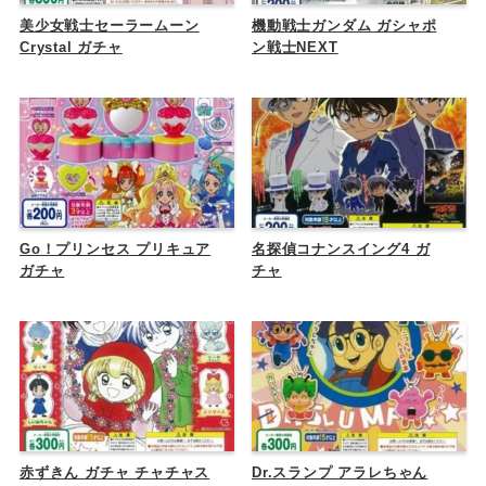
美少女戦士セーラームーン
機動戦士ガンダム ガシャポ
Crystal ガチャ
ン戦士NEXT
Go！プリンセス プリキュア
名探偵コナンスイング4 ガ
ガチャ
チャ
赤ずきん ガチャ チャチャス
Dr.スランプ アラレちゃん