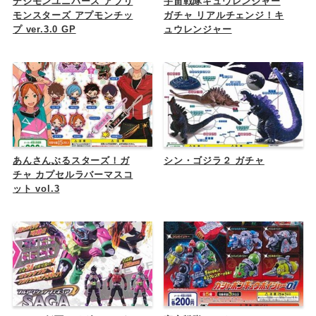
デジモンユニバース アプリ
宇宙戦隊キュウレンジャー
モンスターズ アプモンチッ
ガチャ リアルチェンジ！キ
プ ver.3.0 GP
ュウレンジャー
あんさんぶるスターズ！ガ
シン・ゴジラ２ ガチャ
チャ カプセルラバーマスコ
ット vol.3