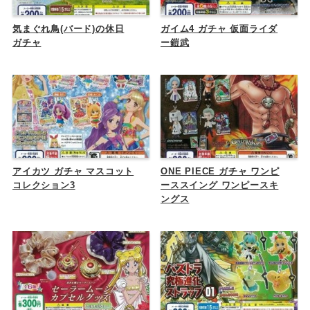
気まぐれ鳥(バード)の休日
ガイム4 ガチャ 仮面ライダ
ガチャ
ー鎧武
アイカツ ガチャ マスコット
ONE PIECE ガチャ ワンピ
コレクション3
ーススイング ワンピースキ
ングス