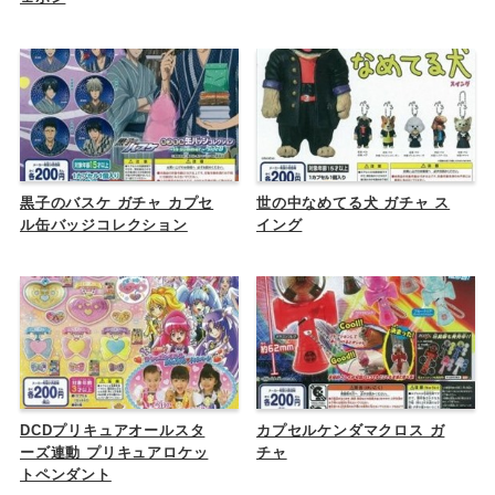
黒子のバスケ ガチャ カプセ
世の中なめてる犬 ガチャ ス
ル缶バッジコレクション
イング
DCDプリキュアオールスタ
カプセルケンダマクロス ガ
ーズ連動 プリキュアロケッ
チャ
トペンダント