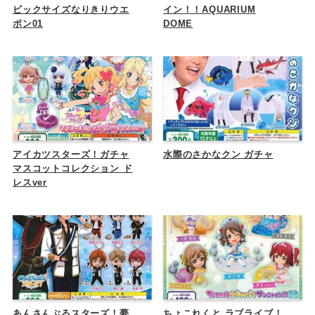
ビックサイズなりきりウエ
イン！！AQUARIUM
ポン01
DOME
アイカツスターズ！ガチャ
水際のさかなクン ガチャ
マスコットコレクション ド
レスver
あんさんぶるスターズ！夢
ちょこれくと ラブライブ！