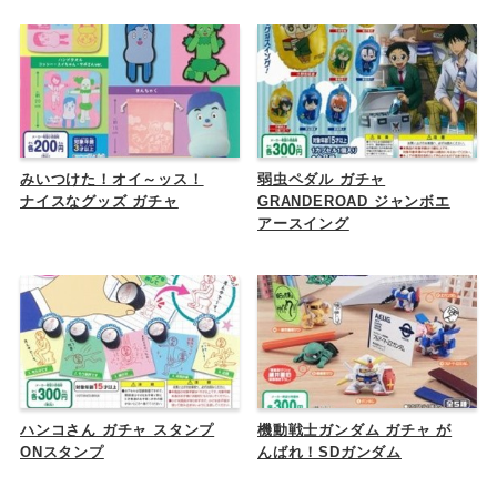
みいつけた！オイ～ッス！
弱虫ペダル ガチャ
ナイスなグッズ ガチャ
GRANDEROAD ジャンボエ
アースイング
ハンコさん ガチャ スタンプ
機動戦士ガンダム ガチャ が
ONスタンプ
んばれ！SDガンダム