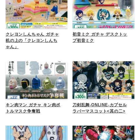
クレヨンしんちゃん ガチャ
初音ミク ガチャ デスクトッ
机の上の「クレヨンしんち
プ初音ミク
ゃん」
キン肉マン ガチャ キン肉ボ
刀剣乱舞-ONLINE-カプセル
トルマスク争奪戦
ラバーマスコット<其の二>