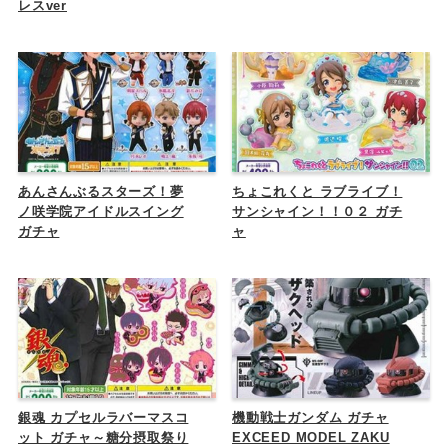
レスver
あんさんぶるスターズ！夢
ちょこれくと ラブライブ！
ノ咲学院アイドルスイング
サンシャイン！！０２ ガチ
ガチャ
ャ
銀魂 カプセルラバーマスコ
機動戦士ガンダム ガチャ
ット ガチャ～糖分摂取祭り
EXCEED MODEL ZAKU