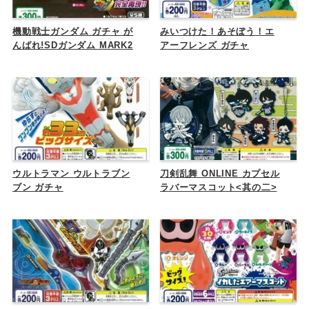
機動戦士ガンダム ガチャ が
みいつけた！あそぼう！エ
んばれ!SDガンダム MARK2
アーフレンズ ガチャ
ウルトラマン ウルトラブン
刀剣乱舞 ONLINE カプセル
ブン ガチャ
ラバーマスコット<其の二>