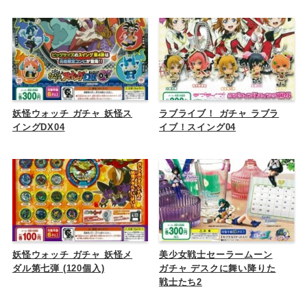
妖怪ウォッチ ガチャ 妖怪ス
ラブライブ！ ガチャ ラブラ
イングDX04
イブ！スイング04
妖怪ウォッチ ガチャ 妖怪メ
美少女戦士セーラームーン
ダル第七弾 (120個入)
ガチャ デスクに舞い降りた
戦士たち2