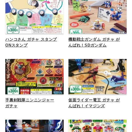
ハンコさん ガチャ スタンプ
機動戦士ガンダム ガチャ が
ONスタンプ
んばれ！SDガンダム
手裏剣戦隊ニンニンジャー
仮面ライダー電王 ガチャ が
ガチャ
んばれ！イマジンズ