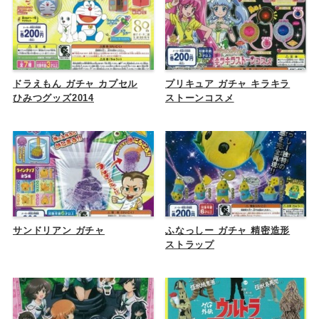
ドラえもん ガチャ カプセル
プリキュア ガチャ キラキラ
ひみつグッズ2014
ストーンコスメ
サンドリアン ガチャ
ふなっしー ガチャ 精密造形
ストラップ