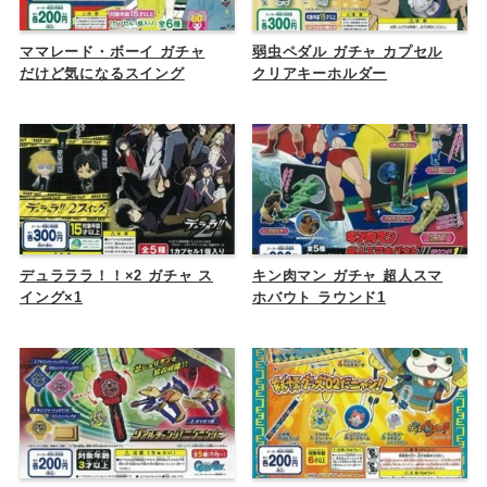
ママレード・ボーイ ガチャ
弱虫ペダル ガチャ カプセル
だけど気になるスイング
クリアキーホルダー
デュラララ！！×2 ガチャ ス
キン肉マン ガチャ 超人スマ
イング×1
ホバウト ラウンド1