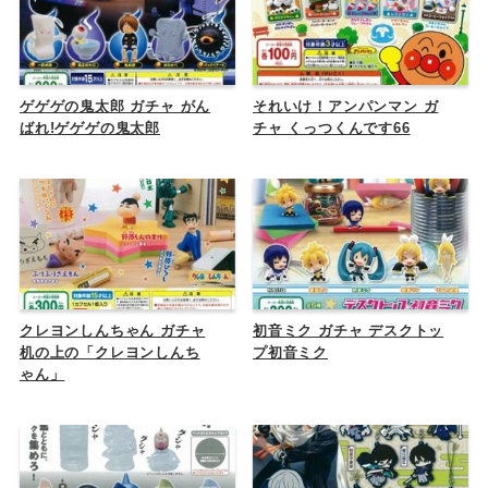
ゲゲゲの鬼太郎 ガチャ がん
それいけ！アンパンマン ガ
ばれ!ゲゲゲの鬼太郎
チャ くっつくんです66
クレヨンしんちゃん ガチャ
初音ミク ガチャ デスクトッ
机の上の「クレヨンしんち
プ初音ミク
ゃん」