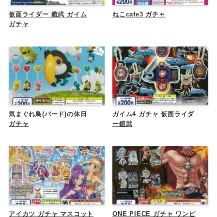
仮面ライダー 鎧武 ガイム
ねこcafe3 ガチャ
ガチャ
気まぐれ鳥(バード)の休日
ガイム4 ガチャ 仮面ライダ
ガチャ
ー鎧武
アイカツ ガチャ マスコット
ONE PIECE ガチャ ワンピ