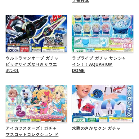
プ探検隊
ウルトラマンオーブ ガチャ
ラブライブ ガチャ サンシャ
ビックサイズなりきりウエ
イン！！AQUARIUM
ポン01
DOME
アイカツスターズ！ガチャ
水際のさかなクン ガチャ
マスコットコレクション ド