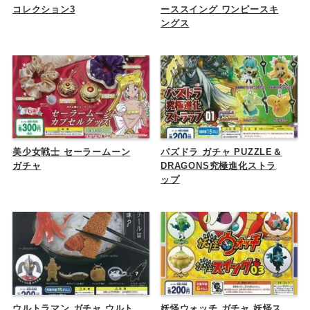
コレクション3
ーススイング ワンピースキ
ングス
美少女戦士 セーラームーン
パズドラ ガチャ PUZZLE＆
ガチャ
DRAGONS究極進化ストラ
ップ
ウルトラマン ガチャ ウルト
妖怪ウォッチ ガチャ 妖怪ス