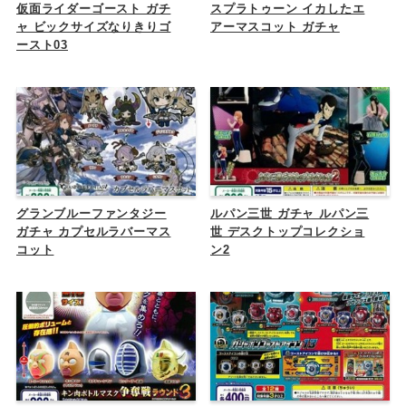
仮面ライダーゴースト ガチ
スプラトゥーン イカしたエ
ャ ビックサイズなりきりゴ
アーマスコット ガチャ
ースト03
グランブルーファンタジー
ルパン三世 ガチャ ルパン三
ガチャ カプセルラバーマス
世 デスクトップコレクショ
コット
ン2