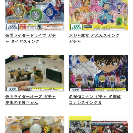
仮面ライダードライブ ガチ
おジャ魔女 どれみスイング
ャ タイヤスイング
ガチャ
仮面ライダーオーズ ガチャ
名探偵コナン ガチャ 名探偵
左腕のキヨちゃん
コナンスイング３