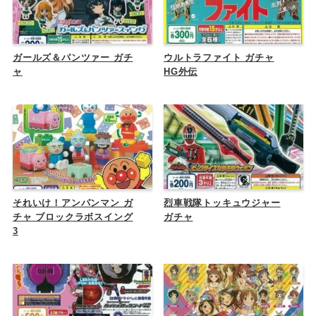
ガールズ＆パンツァー ガチ
ウルトラファイト ガチャ
ャ
HG外伝
それいけ！アンパンマン ガ
烈車戦隊トッキュウジャー
チャ ブロックラボスイング
ガチャ
3