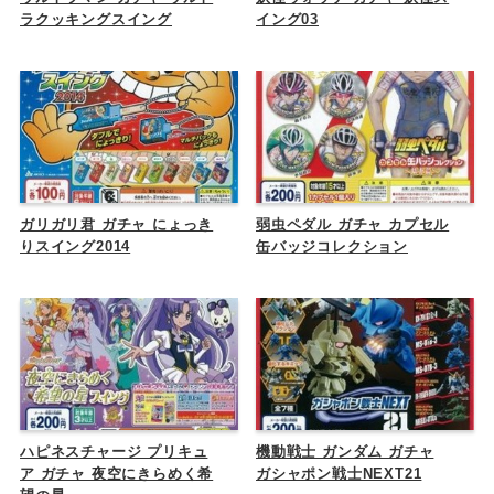
ラクッキングスイング
イング03
ガリガリ君 ガチャ にょっき
弱虫ペダル ガチャ カプセル
りスイング2014
缶バッジコレクション
ハピネスチャージ プリキュ
機動戦士 ガンダム ガチャ
ア ガチャ 夜空にきらめく希
ガシャポン戦士NEXT21