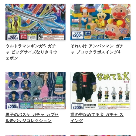
ウルトラマンギンガS ガチ
それいけ アンパンマン ガチ
ャ ビッグサイズなりきりウ
ャ ブロックラボスイング4
ェポン
黒子のバスケ ガチャ カプセ
世の中なめてる犬 ガチャ ス
ル缶バッジコレクション
イング