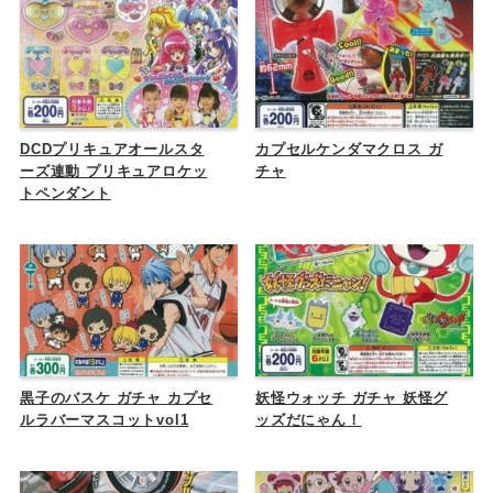
DCDプリキュアオールスタ
カプセルケンダマクロス ガ
ーズ連動 プリキュアロケッ
チャ
トペンダント
黒子のバスケ ガチャ カプセ
妖怪ウォッチ ガチャ 妖怪グ
ルラバーマスコットvol1
ッズだにゃん！