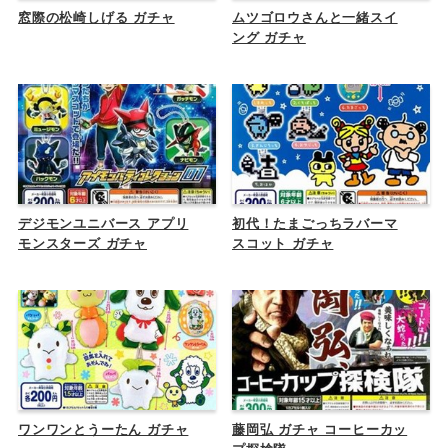
窓際の松崎しげる ガチャ
ムツゴロウさんと一緒スイ
ング ガチャ
デジモンユニバース アプリ
初代！たまごっちラバーマ
モンスターズ ガチャ
スコット ガチャ
ワンワンとうーたん ガチャ
藤岡弘 ガチャ コーヒーカッ