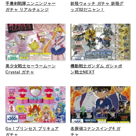
手裏剣戦隊ニンニンジャー
妖怪ウォッチ ガチャ 妖怪グ
ガチャ リアルチェンジ
ッズ02だニャン！
美少女戦士セーラームーン
機動戦士ガンダム ガシャポ
Crystal ガチャ
ン戦士NEXT
Go！プリンセス プリキュア
名探偵コナンスイング4 ガ
ガチャ
チャ