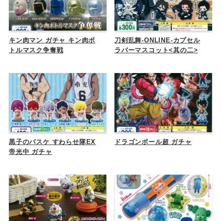
キン肉マン ガチャ キン肉ボ
刀剣乱舞-ONLINE-カプセル
トルマスク争奪戦
ラバーマスコット<其の二>
黒子のバスケ すわらせ隊EX
ドラゴンボール超 ガチャ
帝光中 ガチャ