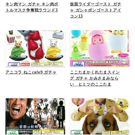
キン肉マン ガチャ キン肉ボ
仮面ライダーゴースト ガチ
トルマスク争奪戦ラウンド3
ャ ガシャポンゴーストアイ
コン13
アニコラ ねこcafe9 ガチャ
ここたまかくれたまスイン
グ ガチャ かみさまみなら
い ヒミツのここたま