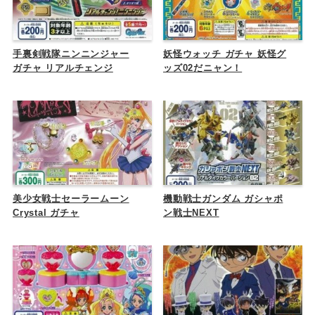
手裏剣戦隊ニンニンジャー
妖怪ウォッチ ガチャ 妖怪グ
ガチャ リアルチェンジ
ッズ02だニャン！
美少女戦士セーラームーン
機動戦士ガンダム ガシャポ
Crystal ガチャ
ン戦士NEXT