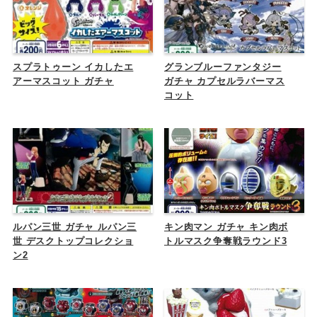
スプラトゥーン イカしたエ
グランブルーファンタジー
アーマスコット ガチャ
ガチャ カプセルラバーマス
コット
ルパン三世 ガチャ ルパン三
キン肉マン ガチャ キン肉ボ
世 デスクトップコレクショ
トルマスク争奪戦ラウンド3
ン2