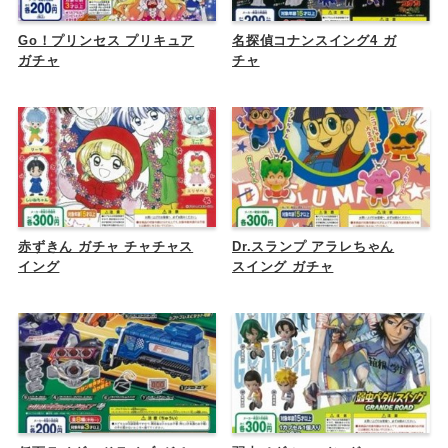
Go！プリンセス プリキュア
名探偵コナンスイング4 ガ
ガチャ
チャ
赤ずきん ガチャ チャチャス
Dr.スランプ アラレちゃん
イング
スイング ガチャ