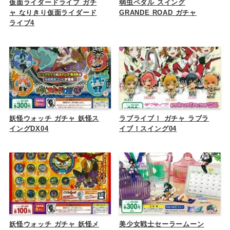
仮面ライダードライブ ガチ
弱虫ペダル スイング
ャ なりきり仮面ライダード
GRANDE ROAD ガチャ
ライブ4
妖怪ウォッチ ガチャ 妖怪ス
ラブライブ！ ガチャ ラブラ
イングDX04
イブ！スイング04
妖怪ウォッチ ガチャ 妖怪メ
美少女戦士セーラームーン