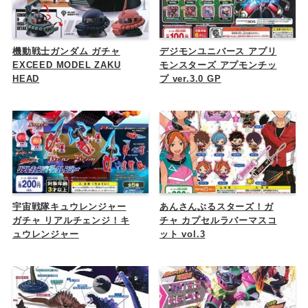
機動戦士ガンダム ガチャ
デジモンユニバース アプリ
EXCEED MODEL ZAKU
モンスターズ アプモンチッ
HEAD
プ ver.3.0 GP
宇宙戦隊キュウレンジャー
あんさんぶるスターズ！ガ
ガチャ リアルチェンジ！キ
チャ カプセルラバーマスコ
ュウレンジャー
ット vol.3