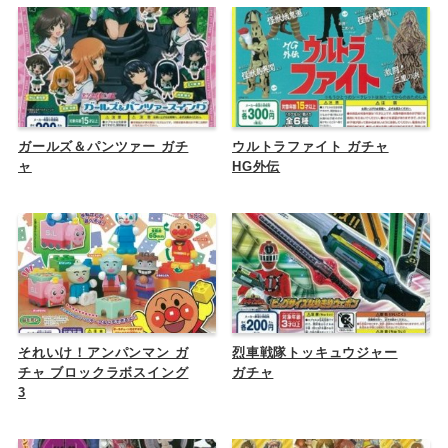
ガールズ＆パンツァー ガチ
ウルトラファイト ガチャ
ャ
HG外伝
それいけ！アンパンマン ガ
烈車戦隊トッキュウジャー
チャ ブロックラボスイング
ガチャ
3