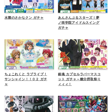
水際のさかなクン ガチャ
あんさんぶるスターズ！夢
ノ咲学院アイドルスイング
ガチャ
ちょこれくと ラブライブ！
銀魂 カプセルラバーマスコ
サンシャイン！！０２ ガチ
ット ガチャ～糖分摂取祭り
ャ
ィィィ！