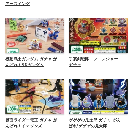
アースイング
機動戦士ガンダム ガチャ が
手裏剣戦隊ニンニンジャー
んばれ！SDガンダム
ガチャ
仮面ライダー電王 ガチャ が
ゲゲゲの鬼太郎 ガチャ がん
んばれ！イマジンズ
ばれ!ゲゲゲの鬼太郎