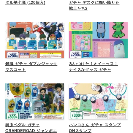
ダル第七弾 (120個入)
ガチャ デスクに舞い降りた
戦士たち2
銀魂 ガチャ ダブルジャック
みいつけた！オイ～ッス！
マスコット
ナイスなグッズ ガチャ
弱虫ペダル ガチャ
ハンコさん ガチャ スタンプ
GRANDEROAD ジャンボエ
ONスタンプ