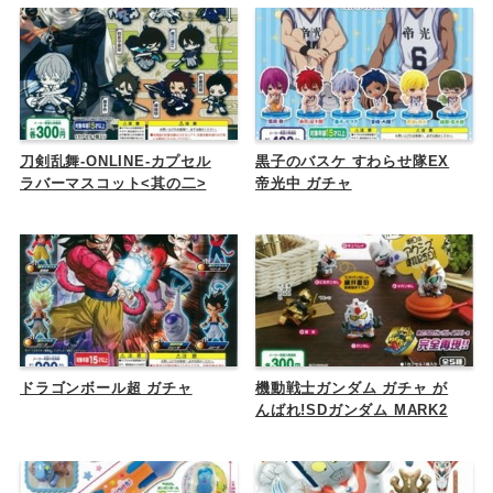
刀剣乱舞-ONLINE-カプセル
黒子のバスケ すわらせ隊EX
ラバーマスコット<其の二>
帝光中 ガチャ
ドラゴンボール超 ガチャ
機動戦士ガンダム ガチャ が
んばれ!SDガンダム MARK2