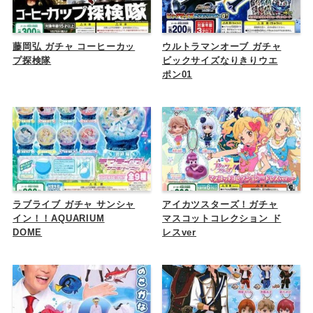
藤岡弘 ガチャ コーヒーカッ
ウルトラマンオーブ ガチャ
プ探検隊
ビックサイズなりきりウエ
ポン01
ラブライブ ガチャ サンシャ
アイカツスターズ！ガチャ
イン！！AQUARIUM
マスコットコレクション ド
DOME
レスver