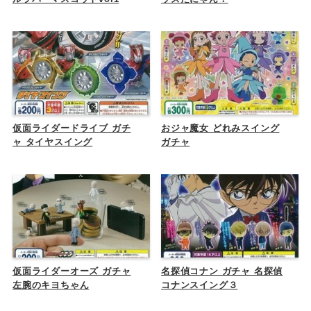
仮面ライダードライブ ガチ
おジャ魔女 どれみスイング
ャ タイヤスイング
ガチャ
仮面ライダーオーズ ガチャ
名探偵コナン ガチャ 名探偵
左腕のキヨちゃん
コナンスイング３