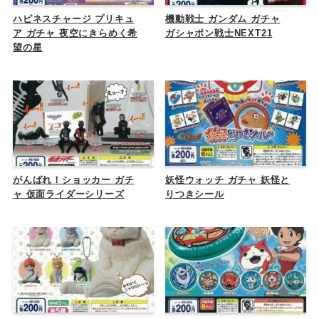
ハピネスチャージ プリキュ
機動戦士 ガンダム ガチャ
ア ガチャ 夜空にきらめく希
ガシャポン戦士NEXT21
望の星
がんばれ！ショッカー ガチ
妖怪ウォッチ ガチャ 妖怪と
ャ 仮面ライダーシリーズ
りつきシール