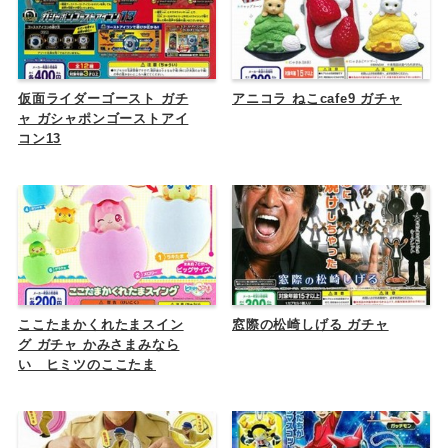
仮面ライダーゴースト ガチ
アニコラ ねこcafe9 ガチャ
ャ ガシャポンゴーストアイ
コン13
ここたまかくれたまスイン
窓際の松崎しげる ガチャ
グ ガチャ かみさまみなら
い ヒミツのここたま