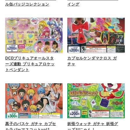
ル缶バッジコレクション
イング
DCDプリキュアオールスタ
カプセルケンダマクロス ガ
ーズ連動 プリキュアロケッ
チャ
トペンダント
黒子のバスケ ガチャ カプセ
妖怪ウォッチ ガチャ 妖怪グ
ルラバーマスコットvol1
ッズだにゃん！