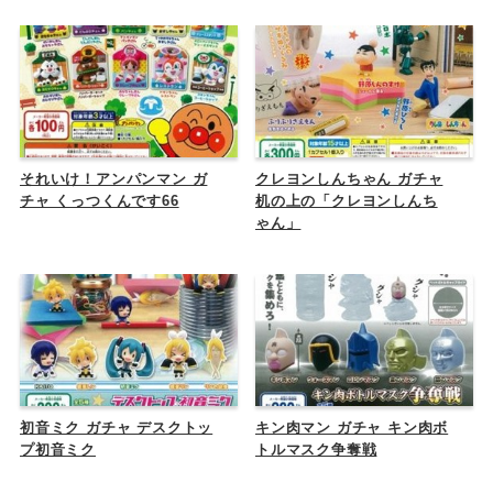
それいけ！アンパンマン ガ
クレヨンしんちゃん ガチャ
チャ くっつくんです66
机の上の「クレヨンしんち
ゃん」
初音ミク ガチャ デスクトッ
キン肉マン ガチャ キン肉ボ
プ初音ミク
トルマスク争奪戦