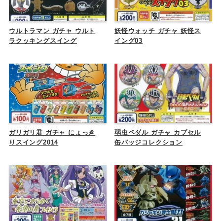
ウルトラマン ガチャ ウルト
妖怪ウォッチ ガチャ 妖怪ス
ラクッキングスイング
イング03
ガリガリ君 ガチャ にょっき
弱虫ペダル ガチャ カプセル
りスイング2014
缶バッジコレクション