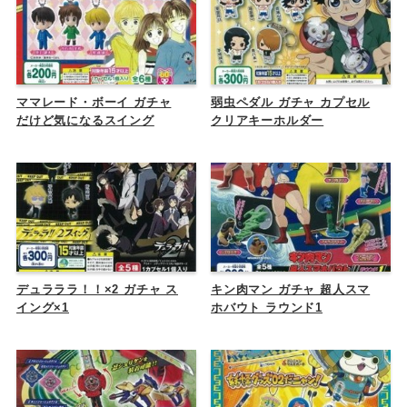
ママレード・ボーイ ガチャ
弱虫ペダル ガチャ カプセル
だけど気になるスイング
クリアキーホルダー
デュラララ！！×2 ガチャ ス
キン肉マン ガチャ 超人スマ
イング×1
ホバウト ラウンド1