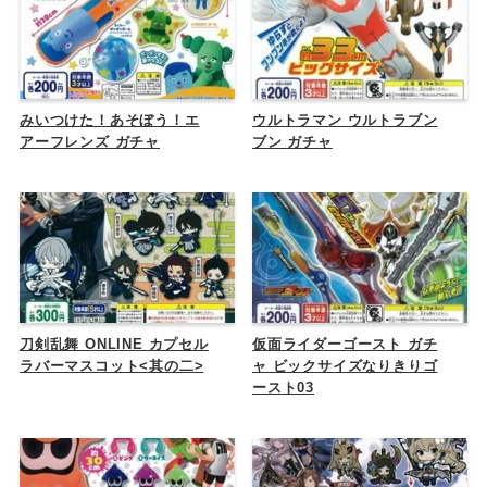
みいつけた！あそぼう！エ
ウルトラマン ウルトラブン
アーフレンズ ガチャ
ブン ガチャ
刀剣乱舞 ONLINE カプセル
仮面ライダーゴースト ガチ
ラバーマスコット<其の二>
ャ ビックサイズなりきりゴ
ースト03