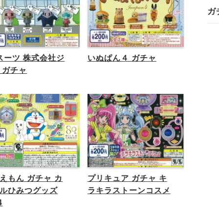
ガ
スーツ 株式会社ジ
いぬぱん４ ガチャ
 ガチャ
えもん ガチャ カ
プリキュア ガチャ キ
ルひみつグッズ
ラキラストーンコスメ
4