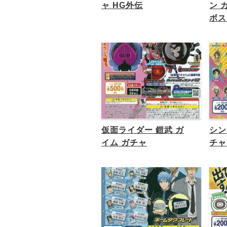
ャ HG外伝
ン 
ボス
仮面ライダー 鎧武 ガ
シン
イム ガチャ
チャ