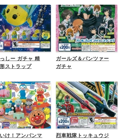
っしー ガチャ 精
ガールズ＆パンツァー
形ストラップ
ガチャ
いけ！アンパンマ
烈車戦隊トッキュウジ