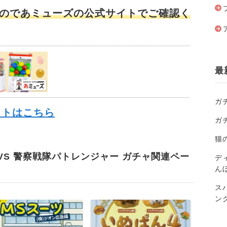
のであミューズの公式サイトでご確認く
最
ガ
イトはこちら
ガ
猫
VS 警察戦隊パトレンジャー ガチャ関連ペー
ディ
ん
ス
ン