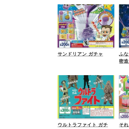
サンドリアン ガチャ
ふな
密造
ウルトラファイト ガチ
それ