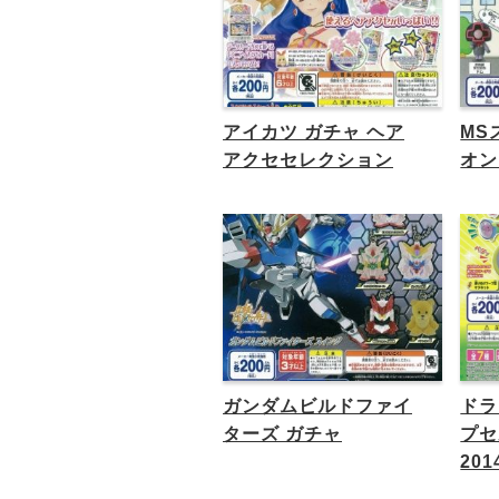
アイカツ ガチャ ヘア
MS
アクセセレクション
オン
ガンダムビルドファイ
ドラ
ターズ ガチャ
プセ
201