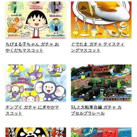
ちびまる子ちゃん ガチャ お
ぐでたま ガチャ テイスティ
やくだちマスコット
ングマスコット
チンプイ ガチャ にぎやかマ
SLと大転車台編 ガチャ カ
スコット
プセルプラレール