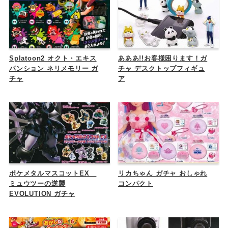
Splatoon2 オクト・エキス
あああ!!お客様困ります！ガ
パンション ネリメモリー ガ
チャ デスクトップフィギュ
チャ
ア
ポケメタルマスコットEX
リカちゃん ガチャ おしゃれ
ミュウツーの逆襲
コンパクト
EVOLUTION ガチャ