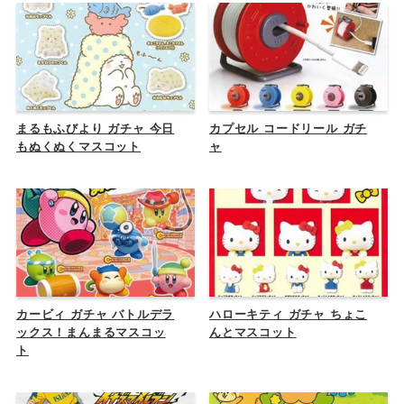
まるもふびより ガチャ 今日
カプセル コードリール ガチ
もぬくぬくマスコット
ャ
カービィ ガチャ バトルデラ
ハローキティ ガチャ ちょこ
ックス！まんまるマスコッ
んとマスコット
ト