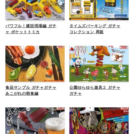
パワフル！建設現場編 ガチ
タイムズパーキング ガチャ
ャ ポケットトミカ
コレクション 再販
食品サンプル ガチャガチャ
公園ゆらゆら遊具２ ガチャ
あこがれの朝食編
ガチャ