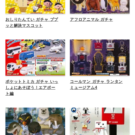
おしりたんてい ガチャ ププ
アフロアニマル ガチャ
ッと解決マスコット
ポケットトミカ ガチャ いっ
コールマン ガチャ ランタン
しょにあそぼう！エアポー
ミュージアム4
ト編