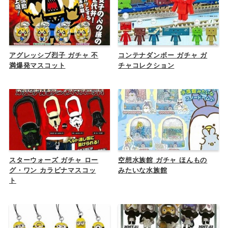
アグレッシブ烈子 ガチャ 不
コンテナダンボー ガチャ ガ
満爆発マスコット
チャコレクション
スターウォーズ ガチャ ロー
空想水族館 ガチャ ほんもの
グ・ワン カラビナマスコッ
みたいな水族館
ト