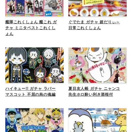
艦隊これくしょん 艦これ ガ
ぐでたま ガチャ 超だりぃ～
チャ ミニタペストこれくし
日常これくしょん
ょん
ハイキュー!! ガチャ ラバー
夏目友人帳 ガチャ ニャンコ
マスコット 不屈の烏の魂編
先生ホロ酔い利き酒根付