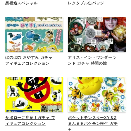
黒福造スペシャル
レクタブル缶バッジ
ぼのぼの おやすみ ガチャ
アリス・イン・ワンダーラ
フィギュアコレクション
ンド ガチャ 時間の旅
サボローに注意！ガチャ フ
ポケットモンスターXY＆Z
ィギュアコレクション
まんまるポケモン根付 ガチ
ャ