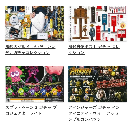
孤独のグルメ いいぞ、いい
歴代郵便ポスト ガチャ コレ
ぞ。ガチャコレクション
クション
スプラトゥーン２ ガチャ プ
アベンジャーズ ガチャ イン
ロジェクターライト
フィニティ・ウォー アッセ
ンブルカンバッジ