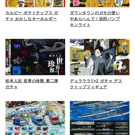
カルビー ポテトチップス ガ
ダウンタウンのガキの使い
チャ おかしなキーホルダー
やあらへんで！浜田パンプ
キンライト
松本人志 世界の珍獣 第二弾
デュラララ!!×2 ガチャ デス
ガチャ
クトップフィギュア