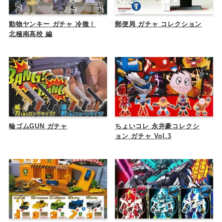
動物ヤンキー ガチャ 冷徹！
郵便局 ガチャ コレクション
北極南高校 編
輪ゴムGUN ガチャ
ちょいコレ 永井豪コレクシ
ョン ガチャ Vol.3