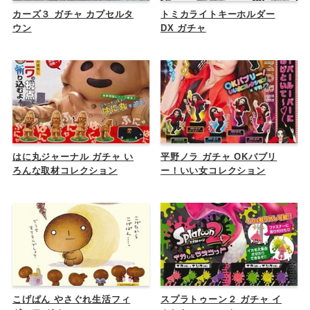
カーズ３ ガチャ カプセルタ
トミカライトキーホルダー
ウン
DX ガチャ
はに丸ジャーナル ガチャ い
平野ノラ ガチャ OKバブリ
ろんな取材コレクション
ー！いい女コレクション
こげぱん やさぐれ生活フィ
スプラトゥーン２ ガチャ イ