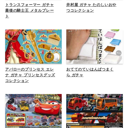
トランスフォーマー ガチャ
井村屋 ガチャ たのしいおや
最後の騎士王 メタルプレー
つコレクション
ト
アバローのプリンセス エレ
おててのていはんぱつまく
ナ ガチャ プリンセスグッズ
ら ガチャ
コレクション