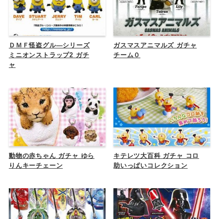
ＤＭＦ怪盗グル―シリーズ
ガスマスアニマルズ ガチャ
ミニオンストラップ2 ガチ
チーム０
ャ
動物の赤ちゃん ガチャ ゆら
キテレツ大百科 ガチャ コロ
りんキーチェーン
助いっぱいコレクション