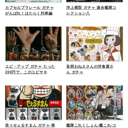
カプセルプラレール ガチャ
洋上模型 ガチャ 連合艦隊コ
がんばれ！はたらく列車編
レクション八
ユビ・アップ ガチャ たった
妄想おねえさんの洋食屋さ
200円で、このユビサキ
ん ガチャ
笑ゥせぇるすまん ガチャ 喪
艦隊これくしょん-艦これ-コ