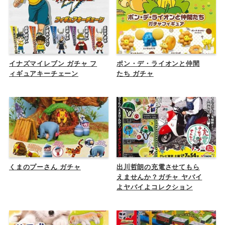
イナズマイレブン ガチャ フ
ポン・デ・ライオンと仲間
ィギュアキーチェーン
たち ガチャ
くまのプーさん ガチャ
出川哲朗の充電させてもら
えませんか？ガチャ ヤバイ
よヤバイよコレクション