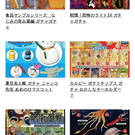
食品サンプルシリーズ な
戦慄！恐怖のライト10 ガチ
じみの呑み屋編 ガチャガチ
ャガチャ
ャ
夏目友人帳 ガチャ ニャンコ
カルビー ポテトチップス ガ
先生 あめのひマスコット
チャ おかしなキーホルダー
７