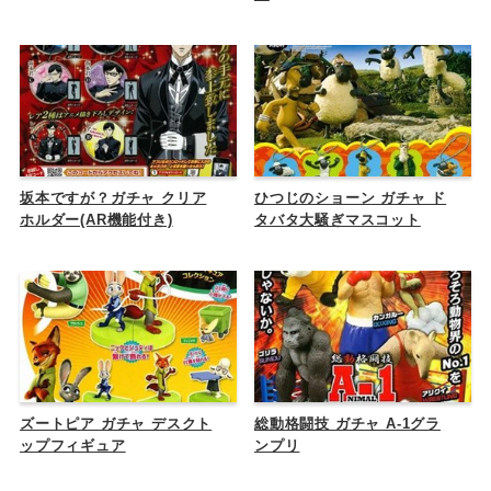
坂本ですが？ガチャ クリア
ひつじのショーン ガチャ ド
ホルダー(AR機能付き)
タバタ大騒ぎマスコット
ズートピア ガチャ デスクト
総動格闘技 ガチャ A-1グラ
ップフィギュア
ンプリ