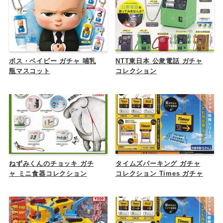
ボス・ベイビー ガチャ 哺乳
NTT東日本 公衆電話 ガチャ
瓶マスコット
コレクション
ねずみくんのチョッキ ガチ
タイムズパーキング ガチャ
ャ ミニ食器コレクション
コレクション Times ガチャ