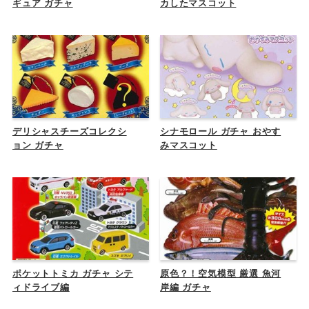
ギュア ガチャ
カしたマスコット
デリシャスチーズコレクシ
シナモロール ガチャ おやす
ョン ガチャ
みマスコット
ポケットトミカ ガチャ シテ
原色？！空気模型 厳選 魚河
ィドライブ編
岸編 ガチャ