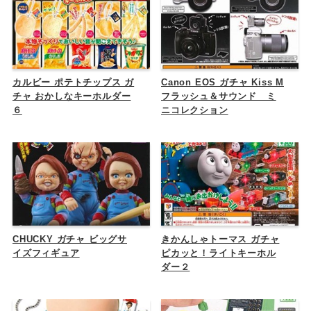
カルビー ポテトチップス ガ
Canon EOS ガチャ Kiss M
チャ おかしなキーホルダー
フラッシュ＆サウンド ミ
６
ニコレクション
CHUCKY ガチャ ビッグサ
きかんしゃトーマス ガチャ
イズフィギュア
ピカッと！ライトキーホル
ダー２