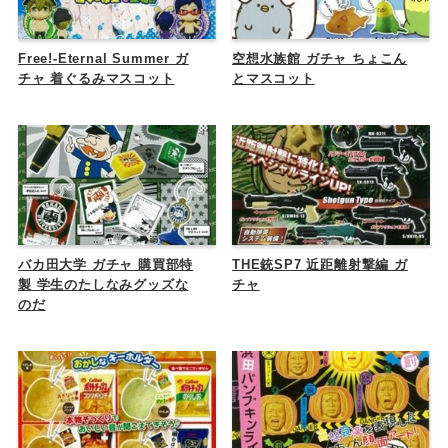
Free!-Eternal Summer ガ
空想水族館 ガチャ ちょこん
チャ 着ぐるみマスコット
とマスコット
バカ田大学 ガチャ 購買部特
THE銃SP7 近距離射撃編 ガ
製 学生のたしなみグッズな
チャ
のだ