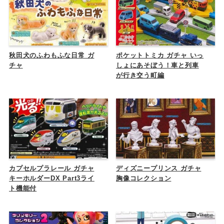
秋田犬のふわもふな日常 ガ
ポケットトミカ ガチャ いっ
チャ
しょにあそぼう！車と列車
が行き交う町編
カプセルプラレール ガチャ
ディズニープリンス ガチャ
キーホルダーDX Part3ライ
胸像コレクション
ト機能付