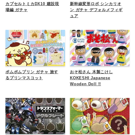
カプセルトミカDX10 建設現
新幹線変形ロボ シンカリオ
場編 ガチャ
ン ガチャ デフォルメフィギ
ュア
ポムポムプリン ガチャ 旅す
おそ松さん 木製こけし
るプリンマスコット
KOKESHI Japanese
Wooden Doll !!