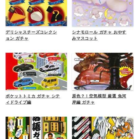
デリシャスチーズコレクシ
シナモロール ガチャ おやす
ョン ガチャ
みマスコット
ポケットトミカ ガチャ シテ
原色？！空気模型 厳選 魚河
ィドライブ編
岸編 ガチャ