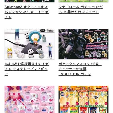
Splatoon2 オクト・エキス
シナモロール ガチャ つなが
パンション ネリメモリー ガ
る♪お花ばたけマスコット
チャ
あああ!!お客様困ります！ガ
ポケメタルマスコットEX
チャ デスクトップフィギュ
ミュウツーの逆襲
ア
EVOLUTION ガチャ