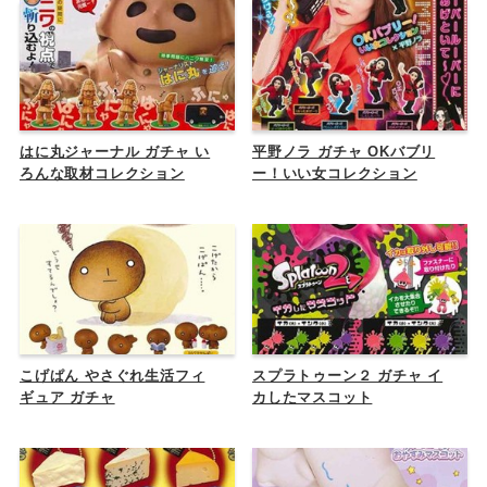
はに丸ジャーナル ガチャ い
平野ノラ ガチャ OKバブリ
ろんな取材コレクション
ー！いい女コレクション
こげぱん やさぐれ生活フィ
スプラトゥーン２ ガチャ イ
ギュア ガチャ
カしたマスコット