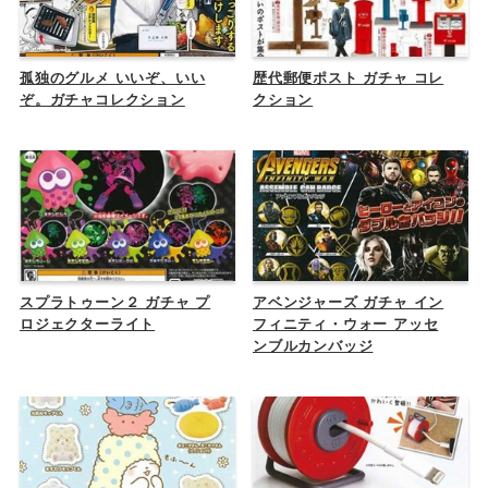
孤独のグルメ いいぞ、いい
歴代郵便ポスト ガチャ コレ
ぞ。ガチャコレクション
クション
スプラトゥーン２ ガチャ プ
アベンジャーズ ガチャ イン
ロジェクターライト
フィニティ・ウォー アッセ
ンブルカンバッジ