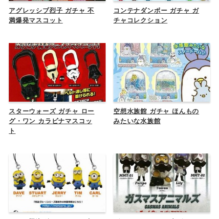
アグレッシブ烈子 ガチャ 不
コンテナダンボー ガチャ ガ
満爆発マスコット
チャコレクション
スターウォーズ ガチャ ロー
空想水族館 ガチャ ほんもの
グ・ワン カラビナマスコッ
みたいな水族館
ト