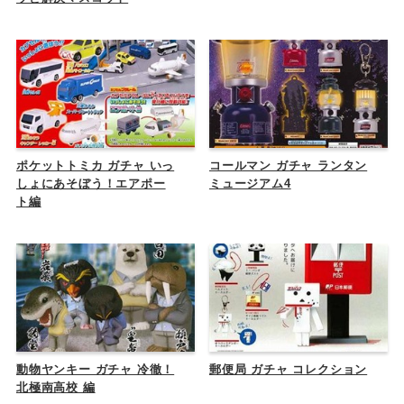
ポケットトミカ ガチャ いっ
コールマン ガチャ ランタン
しょにあそぼう！エアポー
ミュージアム4
ト編
動物ヤンキー ガチャ 冷徹！
郵便局 ガチャ コレクション
北極南高校 編