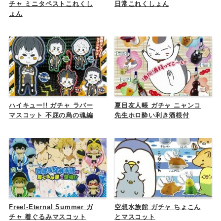
チャ ミニタペストこれくし
日常これくしょん
ょん
ハイキュー!! ガチャ ラバー
夏目友人帳 ガチャ ニャンコ
マスコット 不屈の烏の魂編
先生ホロ酔い利き酒根付
Free!-Eternal Summer ガ
空想水族館 ガチャ ちょこん
チャ 着ぐるみマスコット
とマスコット