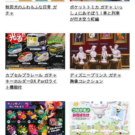
秋田犬のふわもふな日常 ガ
ポケットトミカ ガチャ いっ
チャ
しょにあそぼう！車と列車
が行き交う町編
カプセルプラレール ガチャ
ディズニープリンス ガチャ
キーホルダーDX Part3ライ
胸像コレクション
ト機能付