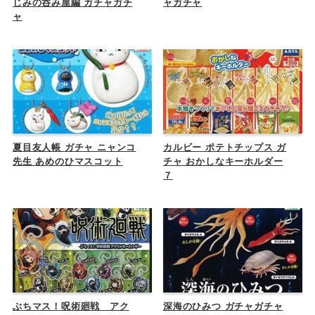
じみの呑み屋編 ガチャガチ
ャガチャ
ャ
夏目友人帳 ガチャ ニャンコ
カルビー ポテトチップス ガ
先生 あめのひマスコット
チャ おかしなキーホルダー
７
ぶちマス！呪術廻戦 アク
深海のひみつ ガチャガチャ