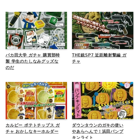
バカ田大学 ガチャ 購買部特
THE銃SP7 近距離射撃編 ガ
製 学生のたしなみグッズな
チャ
のだ
カルビー ポテトチップス ガ
ダウンタウンのガキの使い
チャ おかしなキーホルダー
やあらへんで！浜田パンプ
キンライト