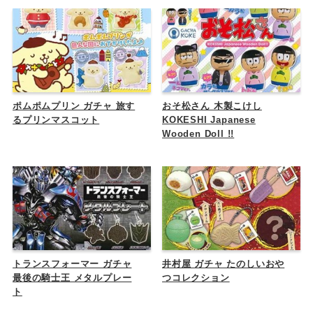
ポムポムプリン ガチャ 旅す
おそ松さん 木製こけし
るプリンマスコット
KOKESHI Japanese
Wooden Doll !!
トランスフォーマー ガチャ
井村屋 ガチャ たのしいおや
最後の騎士王 メタルプレー
つコレクション
ト