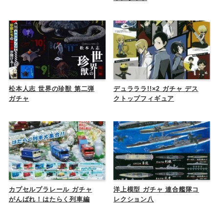
松本人志 世界の珍獣 第二弾
デュラララ!!×2 ガチャ デス
ガチャ
クトップフィギュア
カプセルプラレール ガチャ
洋上模型 ガチャ 連合艦隊コ
がんばれ！はたらく列車編
レクション八