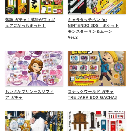
落語 ガチャ！落語がフィギ
キャラタッチペン for
ュアになっちまった！
NINTENDO 3DS ポケット
モンスターサン＆ムーン
Ver.2
ちいさなプリンセスソフィ
スナックワールド ガチャ
ア ガチャ
TRE JARA BOX GACHA3