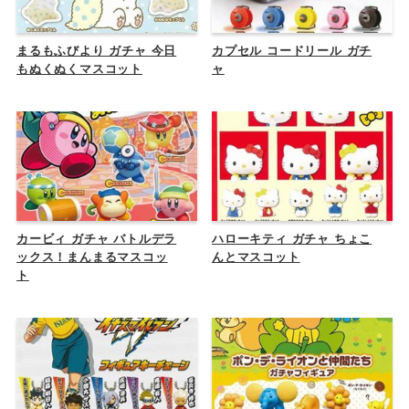
まるもふびより ガチャ 今日
カプセル コードリール ガチ
もぬくぬくマスコット
ャ
カービィ ガチャ バトルデラ
ハローキティ ガチャ ちょこ
ックス！まんまるマスコッ
んとマスコット
ト