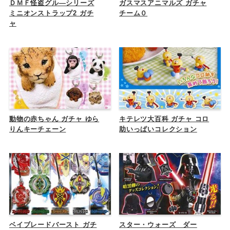
ＤＭＦ怪盗グル―シリーズ
ガスマスアニマルズ ガチャ
ミニオンストラップ2 ガチ
チーム０
ャ
動物の赤ちゃん ガチャ ゆら
キテレツ大百科 ガチャ コロ
りんキーチェーン
助いっぱいコレクション
ベイブレードバースト ガチ
スター・ウォーズ ダー