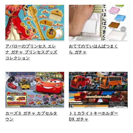
アバローのプリンセス エレ
おててのていはんぱつまく
ナ ガチャ プリンセスグッズ
ら ガチャ
コレクション
カーズ３ ガチャ カプセルタ
トミカライトキーホルダー
ウン
DX ガチャ