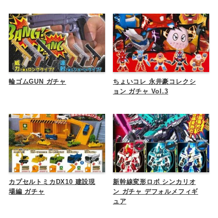
輪ゴムGUN ガチャ
ちょいコレ 永井豪コレクシ
ョン ガチャ Vol.3
カプセルトミカDX10 建設現
新幹線変形ロボ シンカリオ
場編 ガチャ
ン ガチャ デフォルメフィギ
ュア