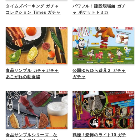
タイムズパーキング ガチャ
パワフル！建設現場編 ガチ
コレクション Times ガチャ
ャ ポケットトミカ
食品サンプル ガチャガチャ
公園ゆらゆら遊具２ ガチャ
あこがれの朝食編
ガチャ
食品サンプルシリーズ な
戦慄！恐怖のライト10 ガチ