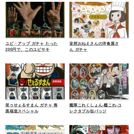
ユビ・アップ ガチャ たった
妄想おねえさんの洋食屋さ
200円で、このユビサキ
ん ガチャ
笑ゥせぇるすまん ガチャ 喪
艦隊これくしょん-艦これ-コ
黒福造スペシャル
レクタブル缶バッジ