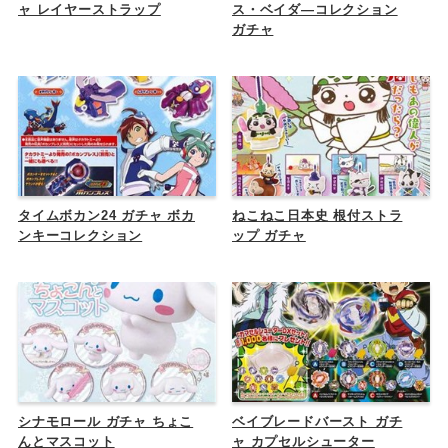
ャ レイヤーストラップ
ス・ベイダ―コレクション
ガチャ
タイムボカン24 ガチャ ボカ
ねこねこ日本史 根付ストラ
ンキーコレクション
ップ ガチャ
シナモロール ガチャ ちょこ
ベイブレードバースト ガチ
んとマスコット
ャ カプセルシューター