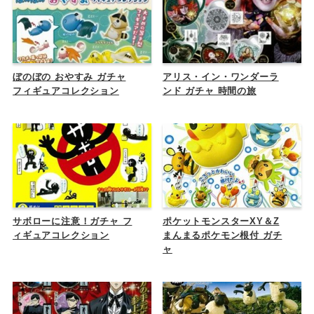
ぼのぼの おやすみ ガチャ
アリス・イン・ワンダーラ
フィギュアコレクション
ンド ガチャ 時間の旅
サボローに注意！ガチャ フ
ポケットモンスターXY＆Z
ィギュアコレクション
まんまるポケモン根付 ガチ
ャ