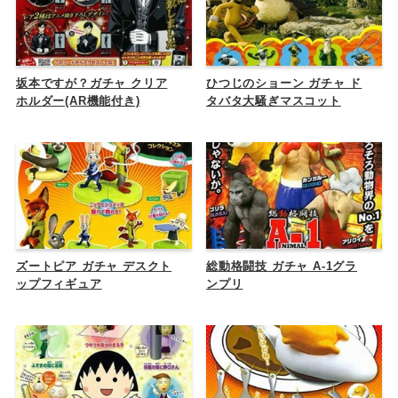
坂本ですが？ガチャ クリア
ひつじのショーン ガチャ ド
ホルダー(AR機能付き)
タバタ大騒ぎマスコット
ズートピア ガチャ デスクト
総動格闘技 ガチャ A-1グラ
ップフィギュア
ンプリ