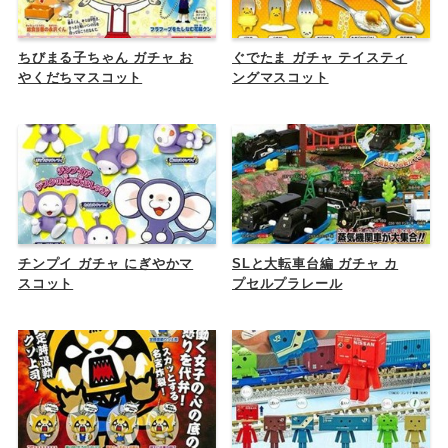
ちびまる子ちゃん ガチャ お
ぐでたま ガチャ テイスティ
やくだちマスコット
ングマスコット
チンプイ ガチャ にぎやかマ
SLと大転車台編 ガチャ カ
スコット
プセルプラレール