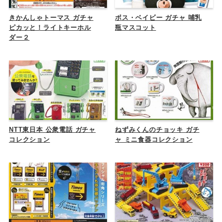
きかんしゃトーマス ガチャ
ボス・ベイビー ガチャ 哺乳
ピカッと！ライトキーホル
瓶マスコット
ダー２
NTT東日本 公衆電話 ガチャ
ねずみくんのチョッキ ガチ
コレクション
ャ ミニ食器コレクション