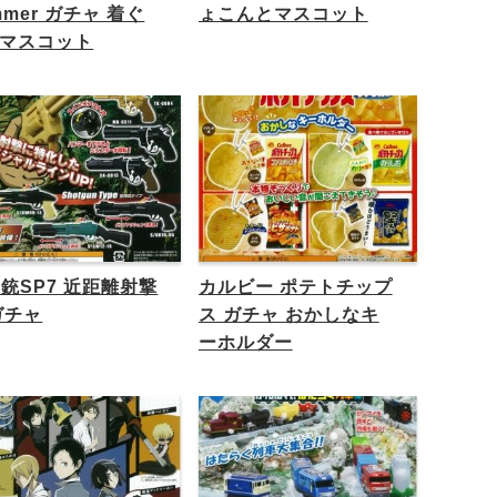
mmer ガチャ 着ぐ
ょこんとマスコット
マスコット
E銃SP7 近距離射撃
カルビー ポテトチップ
ガチャ
ス ガチャ おかしなキ
ーホルダー