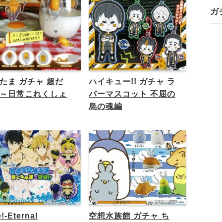
ガ
たま ガチャ 超だ
ハイキュー!! ガチャ ラ
～日常これくしょ
バーマスコット 不屈の
烏の魂編
!-Eternal
空想水族館 ガチャ ち