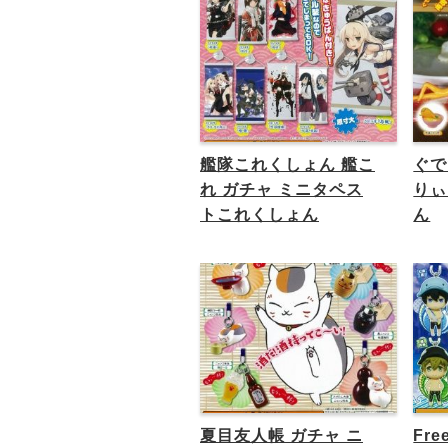
艦隊これくしょん 艦こ
ぐで
れ ガチャ ミニタペス
りぃ
トこれくしょん
ん
夏目友人帳 ガチャ ニ
Free