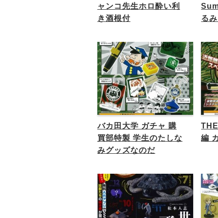
ャンコ先生ホロ酔い利
Su
き酒根付
るみ
バカ田大学 ガチャ 購
TH
買部特製 学生のたしな
編 
みグッズなのだ