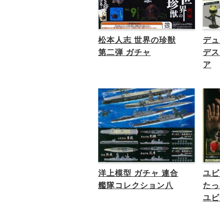
松本人志 世界の珍獣
デュ
第二弾 ガチャ
デス
ア
洋上模型 ガチャ 連合
ユビ
艦隊コレクション八
たっ
ユビ