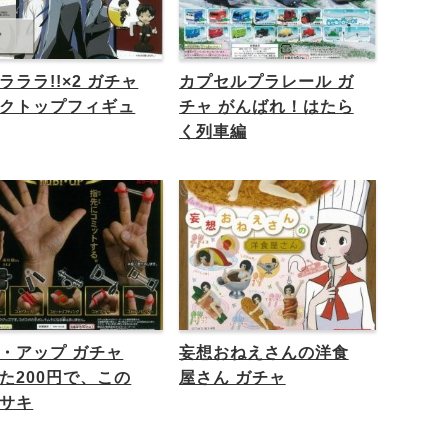
ラララ!!×2 ガチャ
カプセルプラレール ガ
クトップフィギュ
チャ がんばれ！はたら
く列車編
・アップ ガチャ
妄想おねえさんの洋食
た200円で、この
屋さん ガチャ
サキ