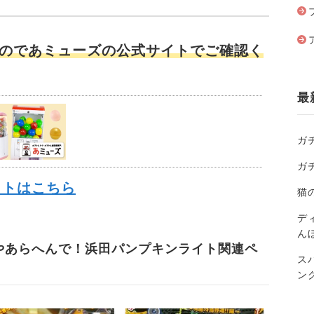
のであミューズの公式サイトでご確認く
最
ガ
ガ
イトはこちら
猫
ディ
ん
やあらへんで！浜田パンプキンライト関連ペ
ス
ン