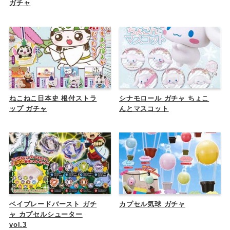
ガチャ
ねこねこ日本史 根付ストラ
シナモロール ガチャ ちょこ
ップ ガチャ
んとマスコット
ベイブレードバースト ガチ
カプセル気球 ガチャ
ャ カプセルシューター
vol.3