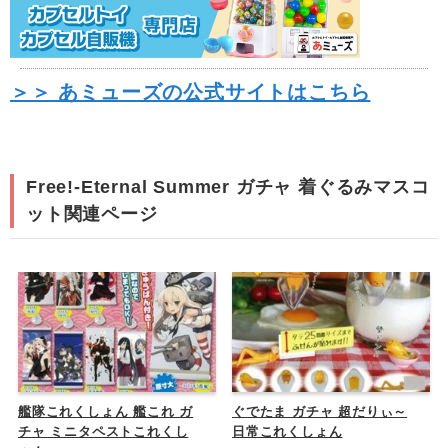
＞＞ あミューズの公式サイトはこちら
Free!-Eternal Summer ガチャ 着ぐるみマスコ
ット関連ページ
艦隊これくしょん 艦これ ガ
ぐでたま ガチャ 超だりぃ～
チャ ミニタペストこれくし
日常これくしょん