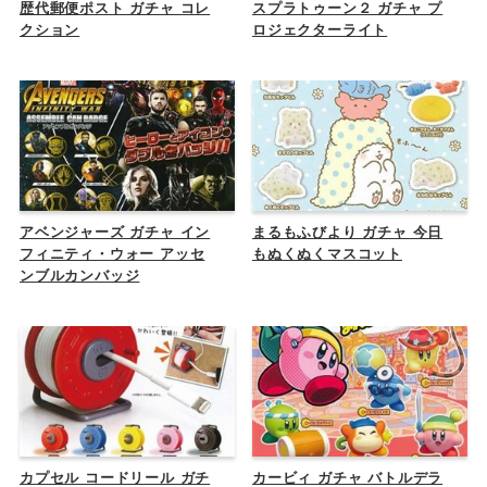
歴代郵便ポスト ガチャ コレ
スプラトゥーン２ ガチャ プ
クション
ロジェクターライト
アベンジャーズ ガチャ イン
まるもふびより ガチャ 今日
フィニティ・ウォー アッセ
もぬくぬくマスコット
ンブルカンバッジ
カプセル コードリール ガチ
カービィ ガチャ バトルデラ