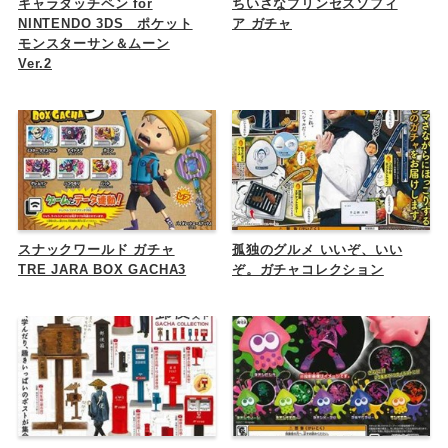
キャラタッチペン for
ちいさなプリンセスソフィ
NINTENDO 3DS ポケット
ア ガチャ
モンスターサン＆ムーン
Ver.2
スナックワールド ガチャ
孤独のグルメ いいぞ、いい
TRE JARA BOX GACHA3
ぞ。ガチャコレクション