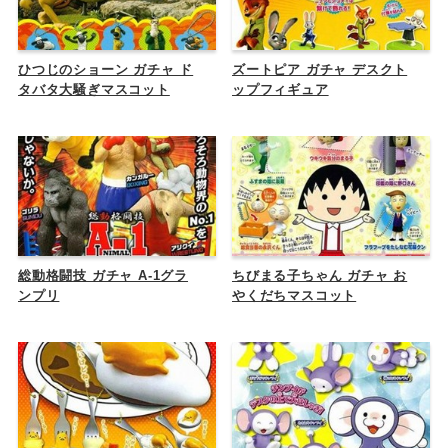
ひつじのショーン ガチャ ド
ズートピア ガチャ デスクト
タバタ大騒ぎマスコット
ップフィギュア
総動格闘技 ガチャ A-1グラ
ちびまる子ちゃん ガチャ お
ンプリ
やくだちマスコット