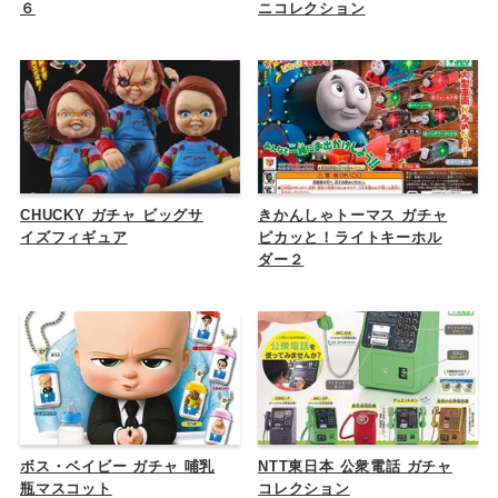
６
ニコレクション
CHUCKY ガチャ ビッグサ
きかんしゃトーマス ガチャ
イズフィギュア
ピカッと！ライトキーホル
ダー２
ボス・ベイビー ガチャ 哺乳
NTT東日本 公衆電話 ガチャ
瓶マスコット
コレクション