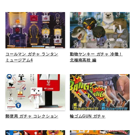
コールマン ガチャ ランタン
動物ヤンキー ガチャ 冷徹！
ミュージアム4
北極南高校 編
郵便局 ガチャ コレクション
輪ゴムGUN ガチャ