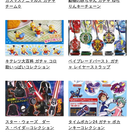
ガスマスアニマルズ ガチャ
動物の赤ちゃん ガチャ ゆら
チーム０
りんキーチェーン
キテレツ大百科 ガチャ コロ
ベイブレードバースト ガチ
助いっぱいコレクション
ャ レイヤーストラップ
スター・ウォーズ ダー
タイムボカン24 ガチャ ボカ
ス・ベイダ―コレクション
ンキーコレクション