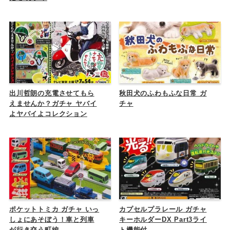
出川哲朗の充電させてもら
秋田犬のふわもふな日常 ガ
えませんか？ガチャ ヤバイ
チャ
よヤバイよコレクション
ポケットトミカ ガチャ いっ
カプセルプラレール ガチャ
しょにあそぼう！車と列車
キーホルダーDX Part3ライ
が行き交う町編
ト機能付