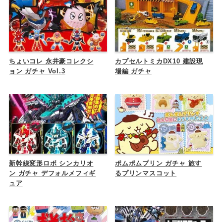
ちょいコレ 永井豪コレクシ
カプセルトミカDX10 建設現
ョン ガチャ Vol.3
場編 ガチャ
新幹線変形ロボ シンカリオ
ポムポムプリン ガチャ 旅す
ン ガチャ デフォルメフィギ
るプリンマスコット
ュア