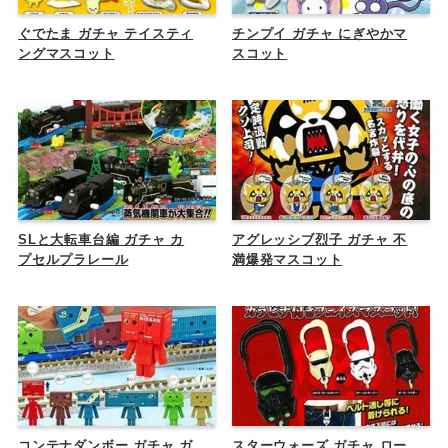
ぐでたま ガチャ テイスティ
チンプイ ガチャ にぎやかマ
ングマスコット
スコット
SLと大転車台編 ガチャ カ
アグレッシブ烈子 ガチャ 不
プセルプラレール
満爆発マスコット
コンテナダンボー ガチャ ガ
スターウォーズ ガチャ ロー