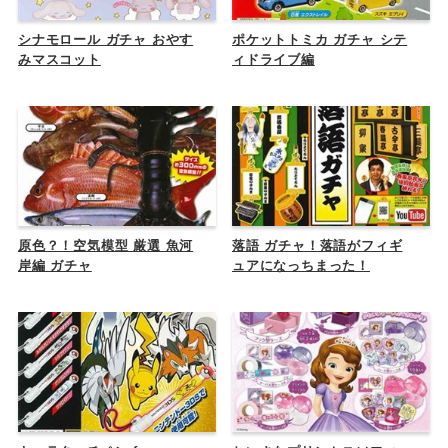
シナモロール ガチャ おやす
ポケットトミカ ガチャ シテ
みマスコット
ィドライブ編
原色？！空気模型 厳選 魚河
落語 ガチャ！落語がフィギ
岸編 ガチャ
ュアになっちまった！