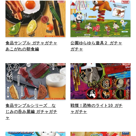
食品サンプル ガチャガチャ
公園ゆらゆら遊具２ ガチャ
あこがれの朝食編
ガチャ
食品サンプルシリーズ な
戦慄！恐怖のライト10 ガチ
じみの呑み屋編 ガチャガチ
ャガチャ
ャ