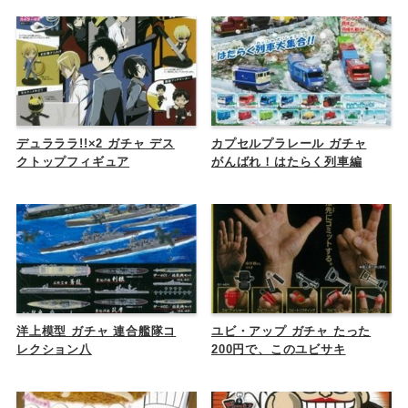
デュラララ!!×2 ガチャ デス
カプセルプラレール ガチャ
クトップフィギュア
がんばれ！はたらく列車編
洋上模型 ガチャ 連合艦隊コ
ユビ・アップ ガチャ たった
レクション八
200円で、このユビサキ