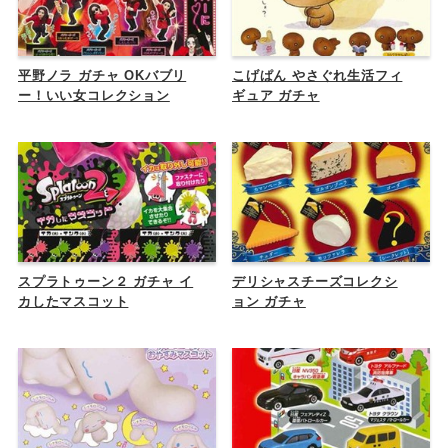
平野ノラ ガチャ OKバブリ
こげぱん やさぐれ生活フィ
ー！いい女コレクション
ギュア ガチャ
スプラトゥーン２ ガチャ イ
デリシャスチーズコレクシ
カしたマスコット
ョン ガチャ