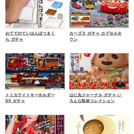
おててのていはんぱつまく
カーズ３ ガチャ カプセルタ
ら ガチャ
ウン
トミカライトキーホルダー
はに丸ジャーナル ガチャ い
DX ガチャ
ろんな取材コレクション