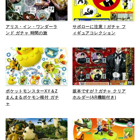
アリス・イン・ワンダーラ
サボローに注意！ガチャ フ
ンド ガチャ 時間の旅
ィギュアコレクション
ポケットモンスターXY＆Z
坂本ですが？ガチャ クリア
まんまるポケモン根付 ガチ
ホルダー(AR機能付き)
ャ