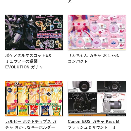
ア
ポケメタルマスコットEX
リカちゃん ガチャ おしゃれ
ミュウツーの逆襲
コンパクト
EVOLUTION ガチャ
カルビー ポテトチップス ガ
Canon EOS ガチャ Kiss M
チャ おかしなキーホルダー
フラッシュ＆サウンド ミ