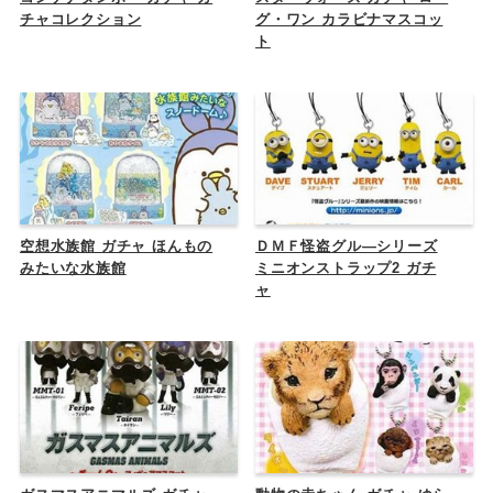
チャコレクション
グ・ワン カラビナマスコッ
ト
空想水族館 ガチャ ほんもの
ＤＭＦ怪盗グル―シリーズ
みたいな水族館
ミニオンストラップ2 ガチ
ャ