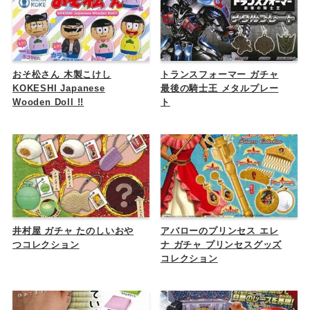
おそ松さん 木製こけし
トランスフォーマー ガチャ
KOKESHI Japanese
最後の騎士王 メタルプレー
Wooden Doll !!
ト
井村屋 ガチャ たのしいおや
アバローのプリンセス エレ
つコレクション
ナ ガチャ プリンセスグッズ
コレクション