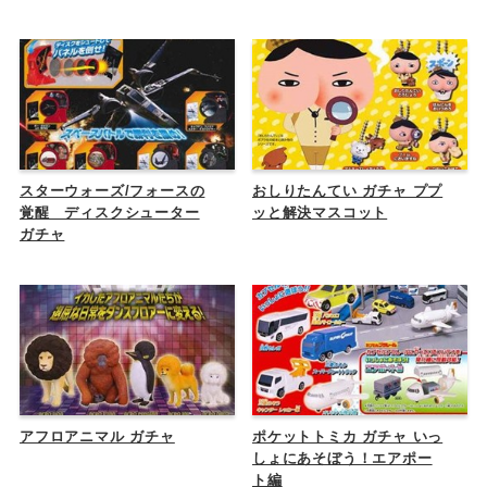
スターウォーズ/フォースの
おしりたんてい ガチャ ププ
覚醒 ディスクシューター
ッと解決マスコット
ガチャ
アフロアニマル ガチャ
ポケットトミカ ガチャ いっ
しょにあそぼう！エアポー
ト編