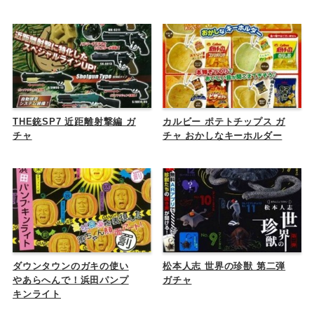
THE銃SP7 近距離射撃編 ガ
カルビー ポテトチップス ガ
チャ
チャ おかしなキーホルダー
ダウンタウンのガキの使い
松本人志 世界の珍獣 第二弾
やあらへんで！浜田パンプ
ガチャ
キンライト