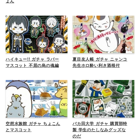
ょん
ハイキュー!! ガチャ ラバー
夏目友人帳 ガチャ ニャンコ
マスコット 不屈の烏の魂編
先生ホロ酔い利き酒根付
空想水族館 ガチャ ちょこん
バカ田大学 ガチャ 購買部特
とマスコット
製 学生のたしなみグッズな
のだ