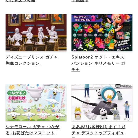
ディズニープリンス ガチャ
Splatoon2 オクト・エキス
胸像コレクション
パンション ネリメモリー ガ
チャ
シナモロール ガチャ つなが
あああ!!お客様困ります！ガ
る♪お花ばたけマスコット
チャ デスクトップフィギュ