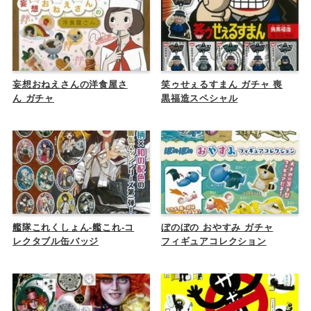
妄想おねえさんの洋食屋さ
笑ゥせぇるすまん ガチャ 喪
ん ガチャ
黒福造スペシャル
艦隊これくしょん-艦これ-コ
ぼのぼの おやすみ ガチャ
レクタブル缶バッジ
フィギュアコレクション