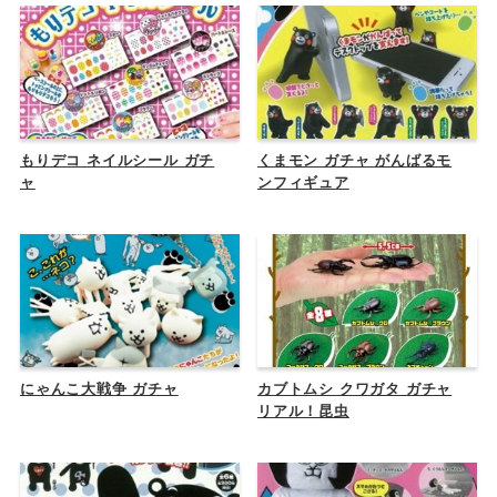
もりデコ ネイルシール ガチ
くまモン ガチャ がんばるモ
ャ
ンフィギュア
にゃんこ大戦争 ガチャ
カブトムシ クワガタ ガチャ
リアル！昆虫