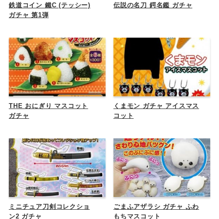
鉄道コイン 鐵C (テッシー)
伝説の名刀 鍔名鑑 ガチャ
ガチャ 第1弾
THE おにぎり マスコット
くまモン ガチャ アイスマス
ガチャ
コット
ミニチュア刀剣コレクショ
ごまふアザラシ ガチャ ふわ
ン2 ガチャ
もちマスコット