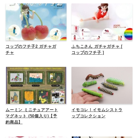
コップのフチ子2 ガチャガ
ふちこさん ガチャガチャ [
チャ
コップのフチ子 ]
ムーミン ミニチュアアート
イモコレ！イモムシストラ
マグネット (50個入り)【予
ップコレクション
約商品】