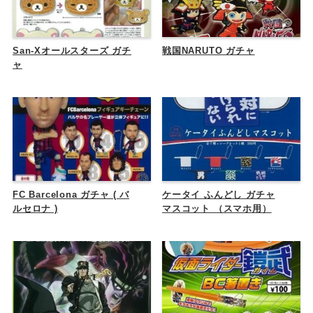
San-Xオールスターズ ガチ
戦国NARUTO ガチャ
ャ
FC Barcelona ガチャ ( バ
ケータイ ふんどし ガチャ
ルセロナ )
マスコット （スマホ用）