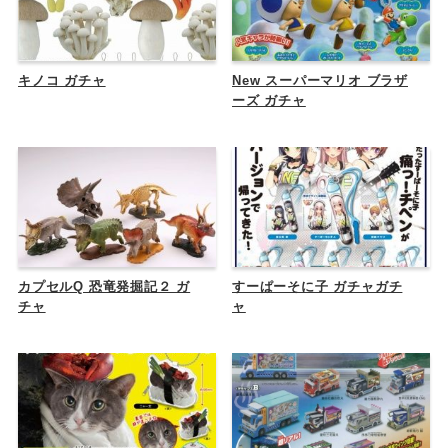
キノコ ガチャ
New スーパーマリオ ブラザ
ーズ ガチャ
カプセルQ 恐竜発掘記２ ガ
すーぱーそに子 ガチャガチ
チャ
ャ