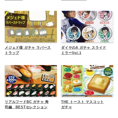
メジェド様 ガチャ ラバース
ダイヤのA ガチャ スライド
トラップ
ミラーVol.1
リアルフードBC ガチャ 寿
THE トースト マスコット
司編 BESTセレクション
ガチャ