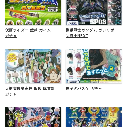
仮面ライダー 鎧武 ガイム
機動戦士ガンダム ガシャポ
ガチャ
ン戦士NEXT
大蝦夷農業高校 銀匙 購買部
黒子のバスケ ガチャ
ガチャ