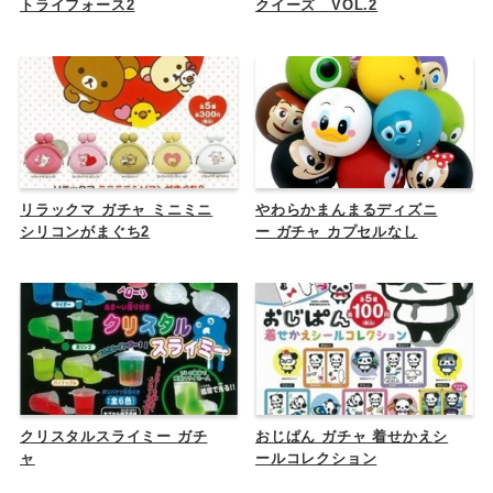
トライフォース2
クイーズ VOL.2
リラックマ ガチャ ミニミニ
やわらかまんまるディズニ
シリコンがまぐち2
ー ガチャ カプセルなし
クリスタルスライミー ガチ
おじぱん ガチャ 着せかえシ
ャ
ールコレクション