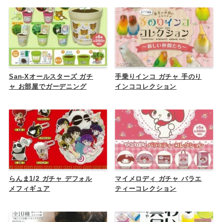
San-Xオールスターズ ガチ
手乗りインコ ガチャ 手のり
ャ お部屋でガーデニング
インココレクション
らんま1/2 ガチャ デフォル
マイメロディ ガチャ バラエ
メフィギュア
ティーコレクション