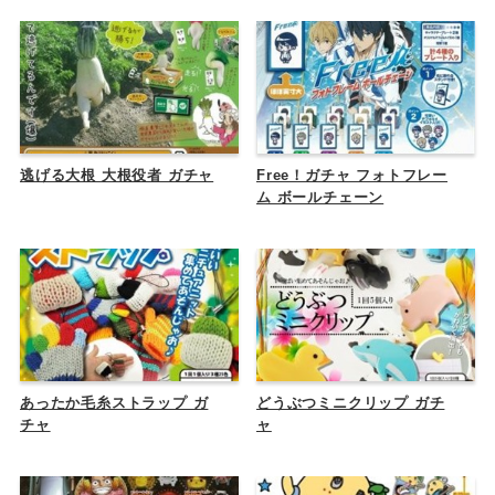
逃げる大根 大根役者 ガチャ
Free！ガチャ フォトフレー
ム ボールチェーン
あったか毛糸ストラップ ガ
どうぶつミニクリップ ガチ
チャ
ャ