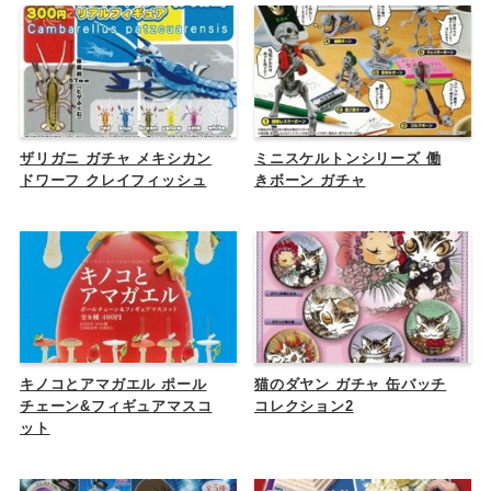
ザリガニ ガチャ メキシカン
ミニスケルトンシリーズ 働
ドワーフ クレイフィッシュ
きボーン ガチャ
キノコとアマガエル ポール
猫のダヤン ガチャ 缶バッチ
チェーン&フィギュアマスコ
コレクション2
ット