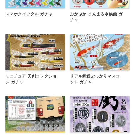
スマホクイックル ガチャ
ぷかぷか まんまる水族館 ガ
チャ
ミニチュア 刀剣コレクショ
リアル錦鯉ぷっかりマスコ
ン ガチャ
ット ガチャ