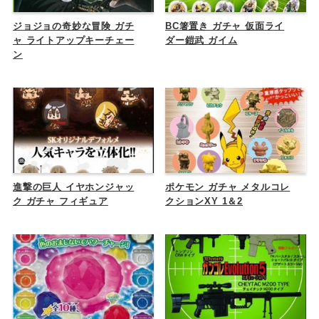
ジョジョの奇妙な冒険 ガチ
BC箸置き ガチャ 仮面ライ
ャ ライトアップキーチェー
ダー鎧武 ガイム
ン
進撃の巨人 イヤホンジャッ
ポケモン ガチャ メタルコレ
ク ガチャ フィギュア
クションXY 1＆2