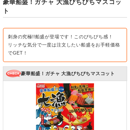
豪華船盛！ガチャ 大漁ぴちぴちマスコッ
ト
刺身の究極!!船盛が登場です！このぴちぴち感！
リッチな気分で一度は注文したい船盛をお手軽価格
でGET！
豪華船盛！ガチャ 大漁ぴちぴちマスコット