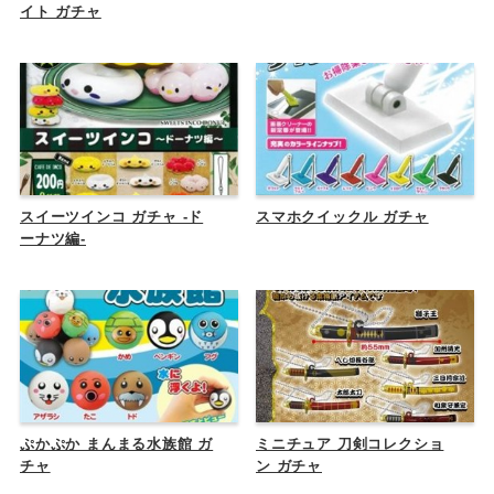
イト ガチャ
スイーツインコ ガチャ -ド
スマホクイックル ガチャ
ーナツ編-
ぷかぷか まんまる水族館 ガ
ミニチュア 刀剣コレクショ
チャ
ン ガチャ