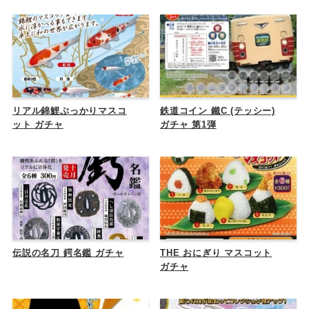
リアル錦鯉ぷっかりマスコ
鉄道コイン 鐵C (テッシー)
ット ガチャ
ガチャ 第1弾
伝説の名刀 鍔名鑑 ガチャ
THE おにぎり マスコット
ガチャ