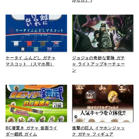
ルセロナ )
ケータイ ふんどし ガチャ
ジョジョの奇妙な冒険 ガチ
マスコット （スマホ用）
ャ ライトアップキーチェー
ン
BC箸置き ガチャ 仮面ライ
進撃の巨人 イヤホンジャッ
ダー鎧武 ガイム
ク ガチャ フィギュア