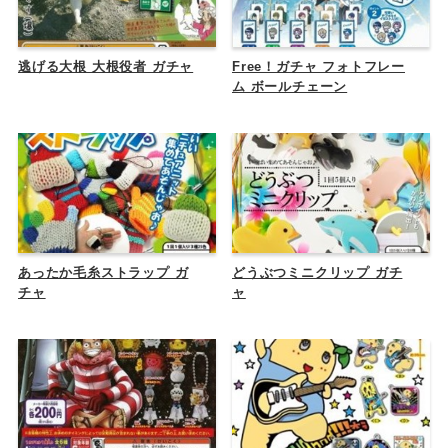
逃げる大根 大根役者 ガチャ
Free！ガチャ フォトフレー
ム ボールチェーン
あったか毛糸ストラップ ガ
どうぶつミニクリップ ガチ
チャ
ャ