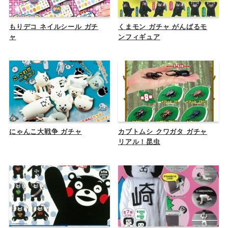
もりデコ ネイルシール ガチ
くまモン ガチャ がんばるモ
ャ
ンフィギュア
にゃんこ大戦争 ガチャ
カブトムシ クワガタ ガチャ
リアル！昆虫