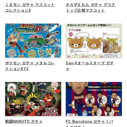
くまモン ガチャ マスコット
オカザえもん ガチャ デスク
コレクション2
トップ占領マスコット
ポケモン ガチャ メタルコレ
San-Xオールスターズ ガチ
クションXY2
ャ
戦国NARUTO ガチャ
FC Barcelona ガチャ ( バ