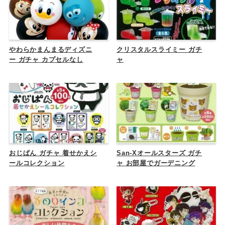
やわらかまんまるディズニ
クリスタルスライミー ガチ
ー ガチャ カプセルなし
ャ
おじぱん ガチャ 着せかえシ
San-Xオールスターズ ガチ
ールコレクション
ャ お部屋でガーデニング