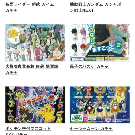
仮面ライダー 鎧武 ガイム
機動戦士ガンダム ガシャポ
ガチャ
ン戦士NEXT
大蝦夷農業高校 銀匙 購買部
黒子のバスケ ガチャ
ガチャ
ポケモン根付マスコット
セーラームーン ガチャ
XY2 ガチャ