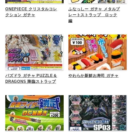
ONEPIECE クリスタルコレ
ふなっしー ガチャ メタルプ
クション ガチャ
レートストラップ ロック
編
パズドラ ガチャ PUZZLE＆
やわらか新鮮お寿司 ガチャ
DRAGONS 降臨ストラップ