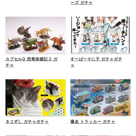
ーズ ガチャ
カプセルQ 恐竜発掘記２ ガ
すーぱーそに子 ガチャガチ
チャ
ャ
ネコずし ガチャガチャ
爆走 トラッカー ガチャ