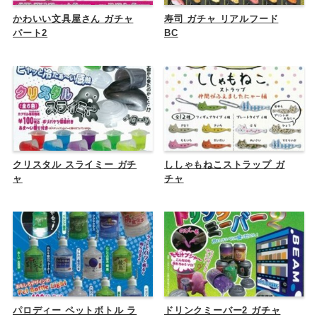
かわいい文具屋さん ガチャ
寿司 ガチャ リアルフード
パート2
BC
クリスタル スライミー ガチ
ししゃもねこストラップ ガ
ャ
チャ
パロディー ペットボトル ラ
ドリンクミーバー2 ガチャ