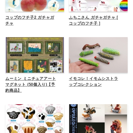
コップのフチ子2 ガチャガ
ふちこさん ガチャガチャ [
チャ
コップのフチ子 ]
ムーミン ミニチュアアート
イモコレ！イモムシストラ
マグネット (50個入り)【予
ップコレクション
約商品】