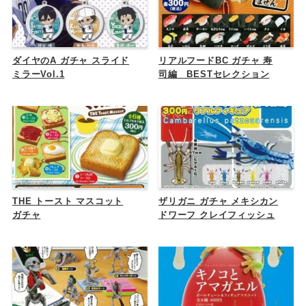
ダイヤのA ガチャ スライド
リアルフードBC ガチャ 寿
ミラーVol.1
司編 BESTセレクション
THE トースト マスコット
ザリガニ ガチャ メキシカン
ガチャ
ドワーフ クレイフィッシュ