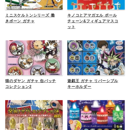
ミニスケルトンシリーズ 働
キノコとアマガエル ポール
きボーン ガチャ
チェーン&フィギュアマスコ
ット
猫のダヤン ガチャ 缶バッチ
遊戯王 ガチャ リバーシブル
コレクション2
キーホルダー