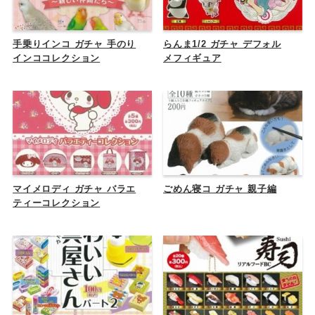
手乗りインコ ガチャ 手のり
らんま1/2 ガチャ デフォル
インココレクション
メフィギュア
マイメロディ ガチャ バラエ
ごめん寝コ ガチャ 親子編
ティーコレクション