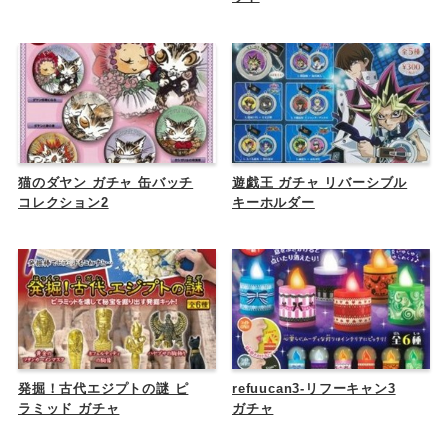
猫のダヤン ガチャ 缶バッチ
遊戯王 ガチャ リバーシブル
コレクション2
キーホルダー
発掘！古代エジプトの謎 ピ
refuucan3-リフーキャン3
ラミッド ガチャ
ガチャ