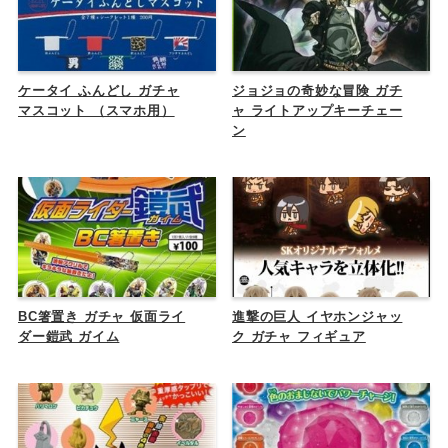
ケータイ ふんどし ガチャ
ジョジョの奇妙な冒険 ガチ
マスコット （スマホ用）
ャ ライトアップキーチェー
ン
BC箸置き ガチャ 仮面ライ
進撃の巨人 イヤホンジャッ
ダー鎧武 ガイム
ク ガチャ フィギュア