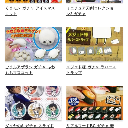
くまモン ガチャ アイスマス
ミニチュア刀剣コレクショ
コット
ン2 ガチャ
ごまふアザラシ ガチャ ふわ
メジェド様 ガチャ ラバース
もちマスコット
トラップ
ダイヤのA ガチャ スライド
リアルフードBC ガチャ 寿