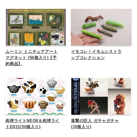
ムーミン ミニチュアアート
イモコレ！イモムシストラ
マグネット (50個入り)【予
ップコレクション
約商品】
肉球ライトNEO8＆肉球ライ
進撃の巨人 ガチャガチャ
トDX11(50個入り)
(30個入り)