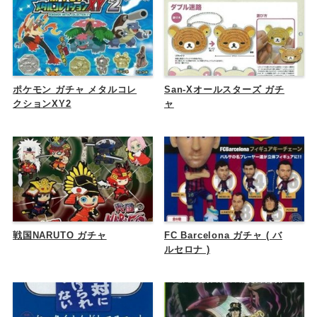
ポケモン ガチャ メタルコレ
San-Xオールスターズ ガチ
クションXY2
ャ
戦国NARUTO ガチャ
FC Barcelona ガチャ ( バ
ルセロナ )