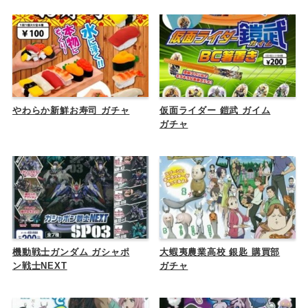
やわらか新鮮お寿司 ガチャ
仮面ライダー 鎧武 ガイム
ガチャ
機動戦士ガンダム ガシャポ
大蝦夷農業高校 銀匙 購買部
ン戦士NEXT
ガチャ