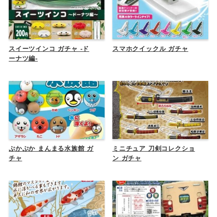
スイーツインコ ガチャ -ド
スマホクイックル ガチャ
ーナツ編-
ぷかぷか まんまる水族館 ガ
ミニチュア 刀剣コレクショ
チャ
ン ガチャ