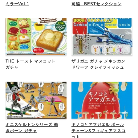
ミラーVol.1
司編 BESTセレクション
THE トースト マスコット
ザリガニ ガチャ メキシカン
ガチャ
ドワーフ クレイフィッシュ
ミニスケルトンシリーズ 働
キノコとアマガエル ポール
きボーン ガチャ
チェーン&フィギュアマスコ
ット