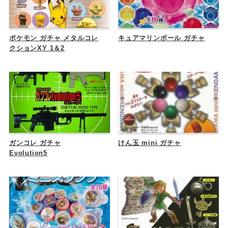
ポケモン ガチャ メタルコレ
キュアマリンボール ガチャ
クションXY 1＆2
ガンコレ ガチャ
けん玉 mini ガチャ
Evolution5