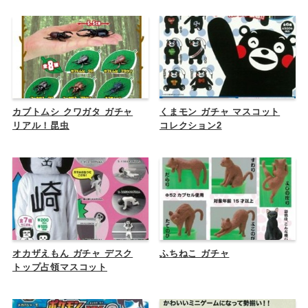
カブトムシ クワガタ ガチャ
くまモン ガチャ マスコット
リアル！昆虫
コレクション2
オカザえもん ガチャ デスク
ふちねこ ガチャ
トップ占領マスコット