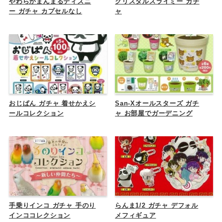
やわらかまんまるディズニ
クリスタルスライミー ガチ
ー ガチャ カプセルなし
ャ
おじぱん ガチャ 着せかえシ
San-Xオールスターズ ガチ
ールコレクション
ャ お部屋でガーデニング
手乗りインコ ガチャ 手のり
らんま1/2 ガチャ デフォル
インココレクション
メフィギュア