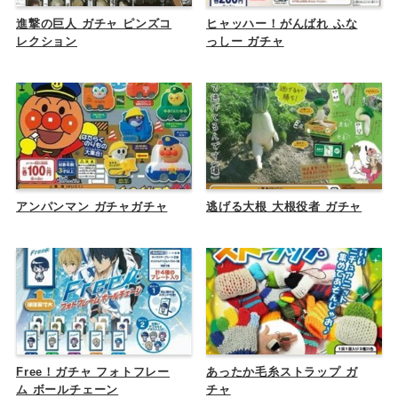
進撃の巨人 ガチャ ピンズコ
ヒャッハー！がんばれ ふな
レクション
っしー ガチャ
アンパンマン ガチャガチャ
逃げる大根 大根役者 ガチャ
Free！ガチャ フォトフレー
あったか毛糸ストラップ ガ
ム ボールチェーン
チャ