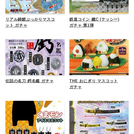
リアル錦鯉ぷっかりマスコ
鉄道コイン 鐵C (テッシー)
ット ガチャ
ガチャ 第1弾
伝説の名刀 鍔名鑑 ガチャ
THE おにぎり マスコット
ガチャ