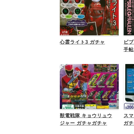
心霊ライト3 ガチャ
ビブ
手帖
獣電戦隊 キョウリュウ
スマ
ジャー ガチャガチャ
ガチ