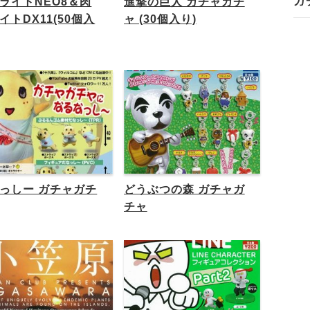
ガ
ライトNEO8＆肉
進撃の巨人 ガチャガチ
イトDX11(50個入
ャ (30個入り)
っしー ガチャガチ
どうぶつの森 ガチャガ
チャ