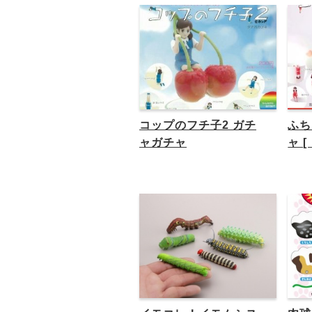
コップのフチ子2 ガチ
ふち
ャガチャ
ャ 