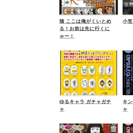
猫 ここは俺がくいとめ
小笠
る！お前は先に行くに
ゃー！
ゆるキャラ ガチャガチ
キン
ャ
ャ