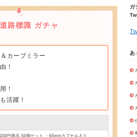
ガ
T
 道路標識 ガチャ
Tw
あ
識＆カーブミラー
自由！
使用！
でも活躍！
ャ
200円商品 50個セット ・65mmカプセル入り