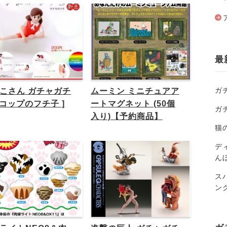
最
ガ
こさん ガチャガチ
ムーミン ミニチュアア
[ コップのフチ子 ]
ートマグネット (50個
ガ
入り)【予約商品】
猫
ディ
ん
ス
ン