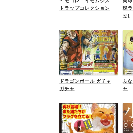
イモコレ！イモムシス
肉球
トラップコレクション
球ラ
り)
ドラゴンボール ガチャ
ふな
ガチャ
ャ