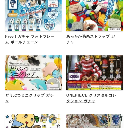
Free！ガチャ フォトフレー
あったか毛糸ストラップ ガ
ム ボールチェーン
チャ
どうぶつミニクリップ ガチ
ONEPIECE クリスタルコレ
ャ
クション ガチャ