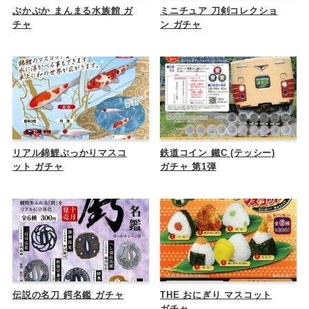
ぷかぷか まんまる水族館 ガ
ミニチュア 刀剣コレクショ
チャ
ン ガチャ
リアル錦鯉ぷっかりマスコ
鉄道コイン 鐵C (テッシー)
ット ガチャ
ガチャ 第1弾
伝説の名刀 鍔名鑑 ガチャ
THE おにぎり マスコット
ガチャ