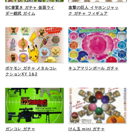
BC箸置き ガチャ 仮面ライ
進撃の巨人 イヤホンジャッ
ダー鎧武 ガイム
ク ガチャ フィギュア
ポケモン ガチャ メタルコレ
キュアマリンボール ガチャ
クションXY 1＆2
ガンコレ ガチャ
けん玉 mini ガチャ