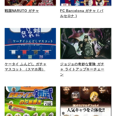
戦国NARUTO ガチャ
FC Barcelona ガチャ ( バ
ルセロナ )
ケータイ ふんどし ガチャ
ジョジョの奇妙な冒険 ガチ
マスコット （スマホ用）
ャ ライトアップキーチェー
ン