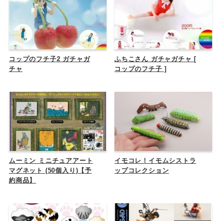
コップのフチ子2 ガチャガ
ふちこさん ガチャガチャ [
チャ
コップのフチ子 ]
ムーミン ミニチュアアート
イモコレ！イモムシストラ
マグネット (50個入り)【予
ップコレクション
約商品】