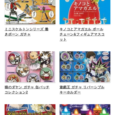
ミニスケルトンシリーズ 働
キノコとアマガエル ポール
きボーン ガチャ
チェーン&フィギュアマスコ
ット
猫のダヤン ガチャ 缶バッチ
遊戯王 ガチャ リバーシブル
コレクション2
キーホルダー