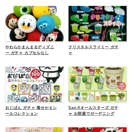
やわらかまんまるディズニ
クリスタルスライミー ガチ
ー ガチャ カプセルなし
ャ
おじぱん ガチャ 着せかえシ
San-Xオールスターズ ガチ
ールコレクション
ャ お部屋でガーデニング