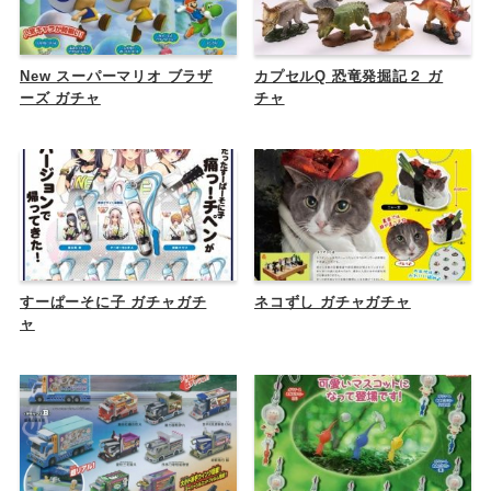
New スーパーマリオ ブラザ
カプセルQ 恐竜発掘記２ ガ
ーズ ガチャ
チャ
すーぱーそに子 ガチャガチ
ネコずし ガチャガチャ
ャ