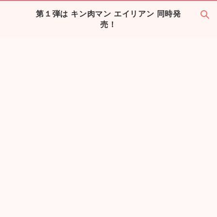
第１弾は キン肉マン エイリアン 同時発
売！