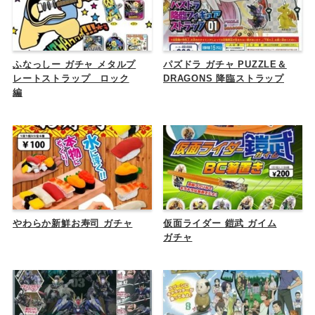
ふなっしー ガチャ メタルプ
パズドラ ガチャ PUZZLE＆
レートストラップ ロック
DRAGONS 降臨ストラップ
編
やわらか新鮮お寿司 ガチャ
仮面ライダー 鎧武 ガイム
ガチャ