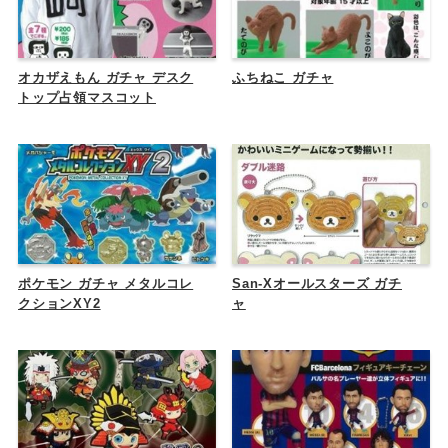
オカザえもん ガチャ デスク
ふちねこ ガチャ
トップ占領マスコット
ポケモン ガチャ メタルコレ
San-Xオールスターズ ガチ
クションXY2
ャ