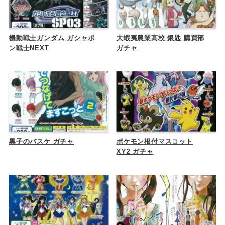
機動戦士ガンダム ガシャポ
大蝦夷農業高校 銀匙 購買部
ン戦士NEXT
ガチャ
黒子のバスケ ガチャ
ポケモン根付マスコット
XY2 ガチャ