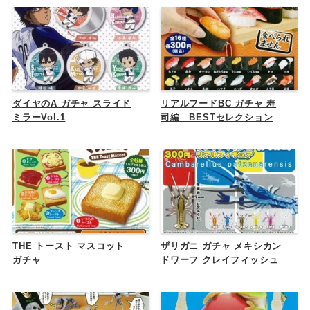
ダイヤのA ガチャ スライド
リアルフードBC ガチャ 寿
ミラーVol.1
司編 BESTセレクション
THE トースト マスコット
ザリガニ ガチャ メキシカン
ガチャ
ドワーフ クレイフィッシュ