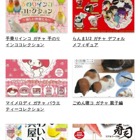
手乗りインコ ガチャ 手のり
らんま1/2 ガチャ デフォル
インココレクション
メフィギュア
マイメロディ ガチャ バラエ
ごめん寝コ ガチャ 親子編
ティーコレクション