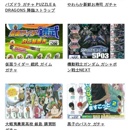
パズドラ ガチャ PUZZLE＆
やわらか新鮮お寿司 ガチャ
DRAGONS 降臨ストラップ
仮面ライダー 鎧武 ガイム
機動戦士ガンダム ガシャポ
ガチャ
ン戦士NEXT
大蝦夷農業高校 銀匙 購買部
黒子のバスケ ガチャ
ガチャ