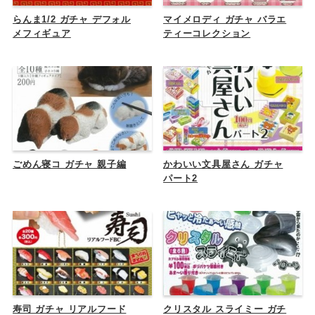
らんま1/2 ガチャ デフォル
マイメロディ ガチャ バラエ
メフィギュア
ティーコレクション
ごめん寝コ ガチャ 親子編
かわいい文具屋さん ガチャ
パート2
寿司 ガチャ リアルフード
クリスタル スライミー ガチ