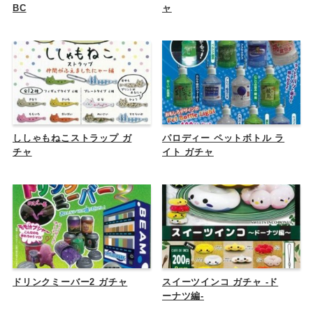
BC
ャ
ししゃもねこストラップ ガ
パロディー ペットボトル ラ
チャ
イト ガチャ
ドリンクミーバー2 ガチャ
スイーツインコ ガチャ -ド
ーナツ編-