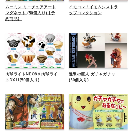
ムーミン ミニチュアアート
イモコレ！イモムシストラ
マグネット (50個入り)【予
ップコレクション
約商品】
肉球ライトNEO8＆肉球ライ
進撃の巨人 ガチャガチャ
トDX11(50個入り)
(30個入り)