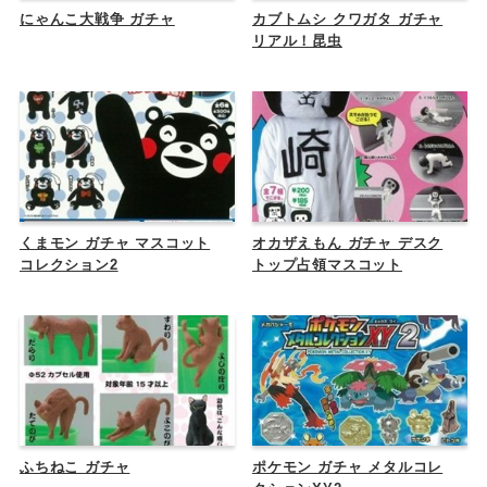
にゃんこ大戦争 ガチャ
カブトムシ クワガタ ガチャ
リアル！昆虫
くまモン ガチャ マスコット
オカザえもん ガチャ デスク
コレクション2
トップ占領マスコット
ふちねこ ガチャ
ポケモン ガチャ メタルコレ