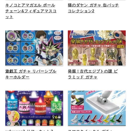
キノコとアマガエル ポール
猫のダヤン ガチャ 缶バッチ
チェーン&フィギュアマスコ
コレクション2
ット
遊戯王 ガチャ リバーシブル
発掘！古代エジプトの謎 ピ
キーホルダー
ラミッド ガチャ