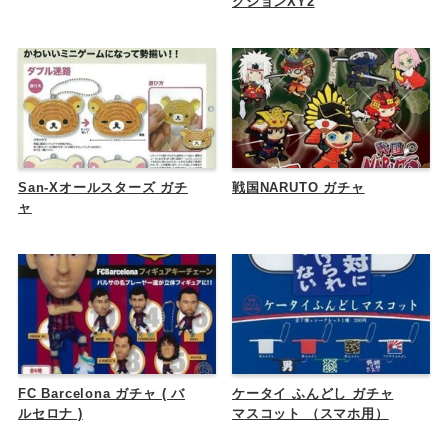
クションXY2
San-Xオールスターズ ガチ
戦国NARUTO ガチャ
ャ
FC Barcelona ガチャ ( バ
ケータイ ふんどし ガチャ
ルセロナ )
マスコット （スマホ用）