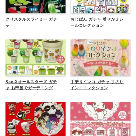
クリスタルスライミー ガチ
おじぱん ガチャ 着せかえシ
ャ
ールコレクション
San-Xオールスターズ ガチ
手乗りインコ ガチャ 手のり
ャ お部屋でガーデニング
インココレクション