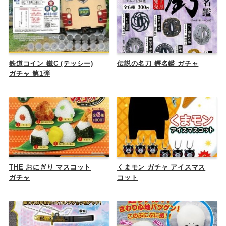
鉄道コイン 鐵C (テッシー)
伝説の名刀 鍔名鑑 ガチャ
ガチャ 第1弾
THE おにぎり マスコット
くまモン ガチャ アイスマス
ガチャ
コット