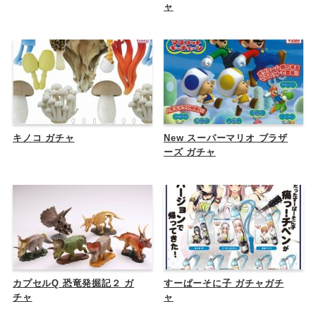
ャ
キノコ ガチャ
New スーパーマリオ ブラザ
ーズ ガチャ
カプセルQ 恐竜発掘記２ ガ
すーぱーそに子 ガチャガチ
チャ
ャ