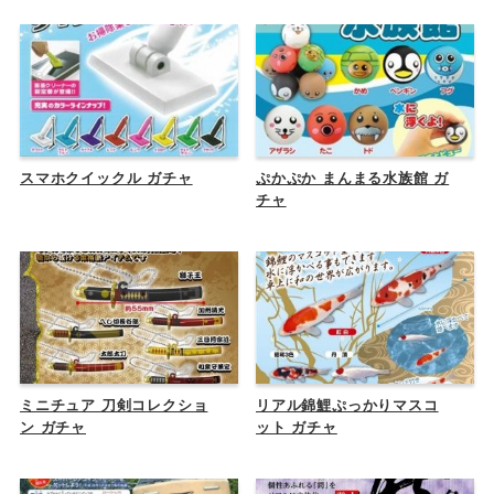
スマホクイックル ガチャ
ぷかぷか まんまる水族館 ガ
チャ
ミニチュア 刀剣コレクショ
リアル錦鯉ぷっかりマスコ
ン ガチャ
ット ガチャ