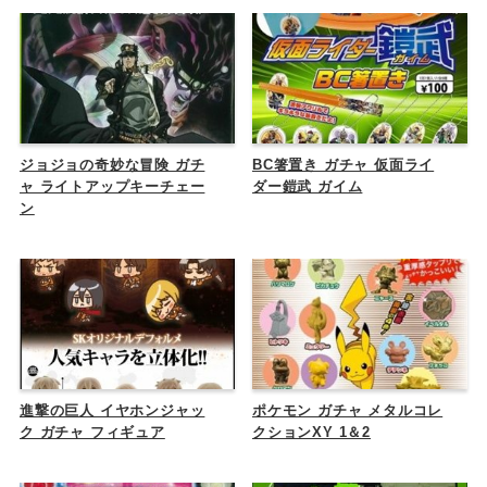
ジョジョの奇妙な冒険 ガチ
BC箸置き ガチャ 仮面ライ
ャ ライトアップキーチェー
ダー鎧武 ガイム
ン
進撃の巨人 イヤホンジャッ
ポケモン ガチャ メタルコレ
ク ガチャ フィギュア
クションXY 1＆2