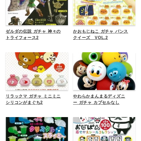
ゼルダの伝説 ガチャ 神々の
かおもじねこ ガチャ パンス
トライフォース2
クイーズ VOL.2
リラックマ ガチャ ミニミニ
やわらかまんまるディズニ
シリコンがまぐち2
ー ガチャ カプセルなし