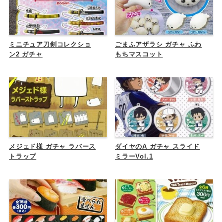
ミニチュア刀剣コレクショ
ごまふアザラシ ガチャ ふわ
ン2 ガチャ
もちマスコット
メジェド様 ガチャ ラバース
ダイヤのA ガチャ スライド
トラップ
ミラーVol.1