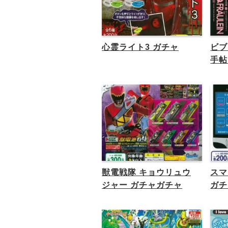
心霊ライト3 ガチャ
ビブ
手帖
獣電戦隊 キョウリュウ
スマ
ジャー ガチャガチャ
ガチ