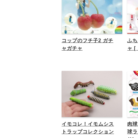
コップのフチ子2 ガチ
ふち
ャガチャ
ャ 
イモコレ！イモムシス
肉球
トラップコレクション
球ラ