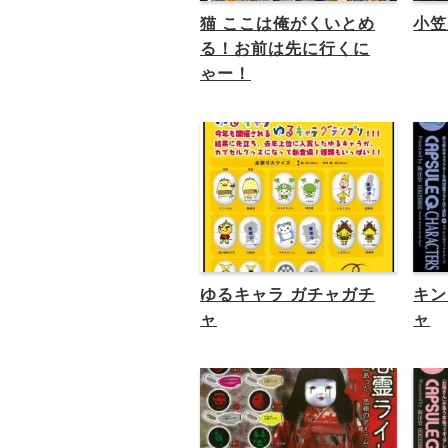
猫 ここは俺がくいとめ
小笠
る！お前は先に行くに
ゃー！
ゆるキャラ ガチャガチ
キン
ャ
ャ