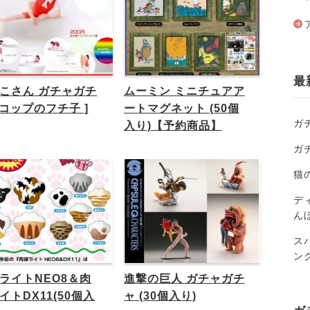
最
こさん ガチャガチ
ムーミン ミニチュアア
[ コップのフチ子 ]
ートマグネット (50個
ガ
入り)【予約商品】
ガ
猫
ディ
ん
ス
ン
ライトNEO8＆肉
進撃の巨人 ガチャガチ
イトDX11(50個入
ャ (30個入り)